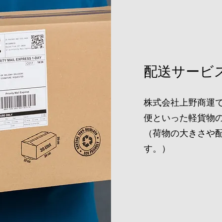
配送サービ
株式会社上野商運
便といった軽貨物
（荷物の大きさや
す。）