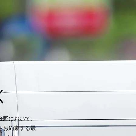
く
分野において、
をお約束する最