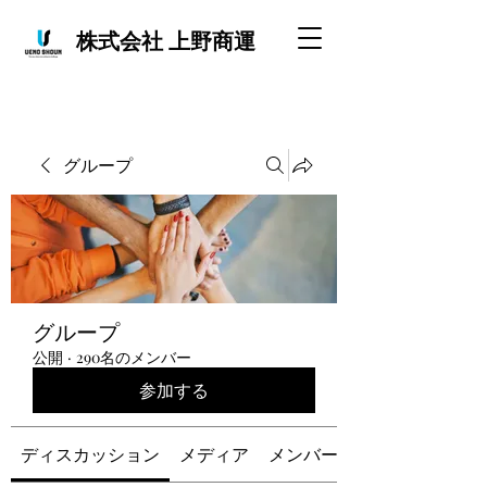
株式会社 上野商運
グループ
グループ
公開
·
290名のメンバー
参加する
ディスカッション
メディア
メンバー