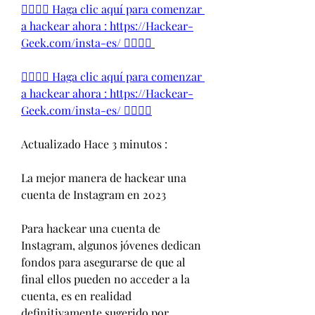
👉🏻👉🏻 Haga clic aquí para comenzar 
a hackear ahora : https://Hackear-
Geek.com/insta-es/ 👈🏻👈🏻
👉🏻👉🏻 Haga clic aquí para comenzar 
a hackear ahora : https://Hackear-
Geek.com/insta-es/ 👈🏻👈🏻
Actualizado Hace 3 minutos :
La mejor manera de hackear una 
cuenta de Instagram en 2023
Para hackear una cuenta de 
Instagram, algunos jóvenes dedican 
fondos para asegurarse de que al 
final ellos pueden no acceder a la 
cuenta, es en realidad 
definitivamente sugerido por 