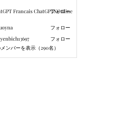
tGPT Francais ChatGPTXOnline
フォロー
uoyna
フォロー
yenbich13697
フォロー
ich13697
メンバーを表示（290名）