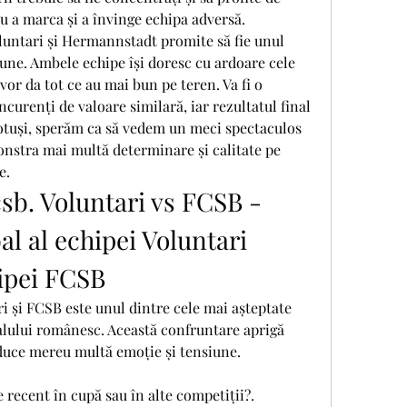
u a marca și a învinge echipa adversă.
luntari și Hermannstadt promite să fie unul 
iune. Ambele echipe își doresc cu ardoare cele 
 vor da tot ce au mai bun pe teren. Va fi o 
curenți de valoare similară, iar rezultatul final 
Totuși, sperăm ca să vedem un meci spectaculos 
onstra mai multă determinare și calitate pe 
e.
csb. Voluntari vs FCSB - 
al al echipei Voluntari 
ipei FCSB
i și FCSB este unul dintre cele mai așteptate 
balului românesc. Această confruntare aprigă 
duce mereu multă emoție și tensiune.
 recent în cupă sau în alte competiții?.