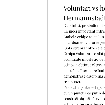
Voluntari vs h
Hermannstad
Duminică, pe stadionul A
un meci important între 
Ambele echipe se află în 
cu ardoare o victorie pen
luptă strânsă între cele 
Echipa Voluntari se află 
acumulate în cele 20 de 
echipa a obținut câteva r
o doză de încredere înain
demonstreze disciplină ș
trei puncte.
Pe de altă parte, echipa 
cu un punct mai puțin de
reușit să obțină câteva r
echipă puternică. Jucători