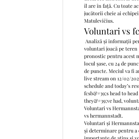
îl are în față. Cu toate a
jucătorii cheie ai echipe
Matulevičius.
Voluntari vs f
 Analiză și informații pentru voluntari v fcsb. În etapa a 15-a a ligii 1, 
voluntari joacă pe teren 
pronostic pentru acest m
locul șase, cu 24 de punct
de puncte. Meciul va fi a
live stream on 12/02/2023
schedule and today’s resu
fcsb&#39;s head to head 
they&#39;ve had, volunta
Voluntari vs Hermannstad
vs hermannstadt.
Voluntari și Hermannstad
și determinare pentru a 
importante de atins și vo