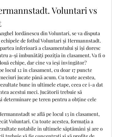
ermannstadt. Voluntari vs 
t
nghel Iordănescu din Voluntari, se va disputa 
echipele de fotbal Voluntari și Hermannstadt. 
partea inferioară a clasamentului și își doresc 
tru a-și îmbunătăți poziția în clasament. Va fi o 
două echipe, dar cine va ieși învingător?
pe locul 12 în clasament, cu doar 17 puncte 
meciuri jucate până acum. Cu toate acestea, 
ezultate bune în ultimele etape, ceea ce i-a dat 
tea acestui meci. Jucătorii trebuie să 
i determinare pe teren pentru a obține cele 
Hermannstadt se află pe locul 13 în clasament, 
cât Voluntari. Cu toate acestea, formația a 
ezultate notabile în ultimele săptămâni și are o 
i trebuie să fie concentrați și să profite de 