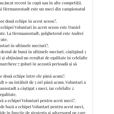
u jucat recent în cupă sau în alte competiții. 
 și Hermannstadt este un meci din campionatul 
lor două echipe în acest sezon?.
echipei Voluntari în acest sezon este Daniel 
ate. La Hermannstadt, golgheterul este Andrei 
cate.
ntari în ultimele meciuri?.
destul de bună în ultimele meciuri, câștigând 3 
 și obținând un rezultat de egalitate în celelalte 
marcheze 7 goluri în această perioadă și să 
le două echipe între ele până acum?.
t s-au întâlnit de 5 ori până acum. Voluntari a 
nnstadt a câștigat 1 meci, iar celelalte 2 
egalitate.
ză a echipei Voluntari pentru acest meci?.
de bază a echipei Voluntari pentru acest meci, 
e în funcție de strategia și adversarul pe care 