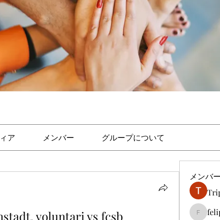
ィア
メンバー
グループについて
メンバ
Tri
fel
stadt, voluntari vs fcsb
felipep