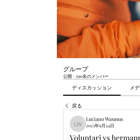
グループ
公開
·
290名のメンバー
ディスカッション
メデ
戻る
Luciano Wasmus
2023年9月24日
Luciano Wasmus
Voluntari vs hermann