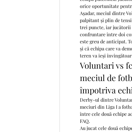
orice oportunitate pentr
Așadar, meciul dintre Vo
palpitant și plin de tens
trei puncte, iar jucătorii
confruntare între doi con
este greu de anticipat. 
și că echipa care va dem
teren va ieși învingătoar
Voluntari vs f
meciul de fotb
împotriva ech
Derby-ul dintre Voluntar
meciuri din Liga I a fot
între cele două echipe a
FAQ.
Au jucat cele două echipe