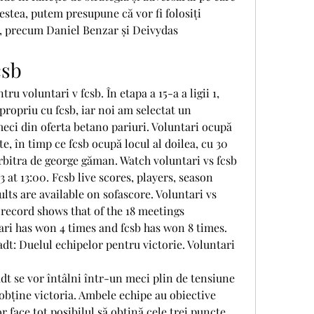
cestea, putem presupune că vor fi folosiți 
i, precum Daniel Benzar și Deivydas 
csb
propriu cu fcsb, iar noi am selectat un 
eci din oferta betano pariuri. Voluntari ocupă 
e, în timp ce fcsb ocupă locul al doilea, cu 30 
rbitra de george găman. Watch voluntari vs fcsb 
 at 13:00. Fcsb live scores, players, season 
lts are available on sofascore. Voluntari vs 
record shows that of the 18 meetings 
ri has won 4 times and fcsb has won 8 times. 
t: Duelul echipelor pentru victorie. Voluntari 
t se vor întâlni într-un meci plin de tensiune 
obține victoria. Ambele echipe au obiective 
r face tot posibilul să obțină cele trei puncte.