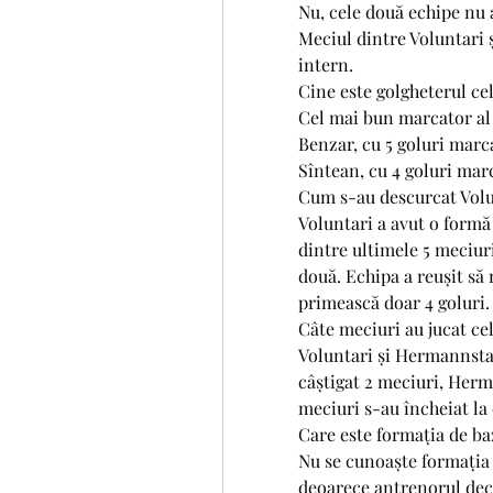
Nu, cele două echipe nu a
Meciul dintre Voluntari
intern.
Cine este golgheterul ce
Cel mai bun marcator al 
Benzar, cu 5 goluri marc
Sîntean, cu 4 goluri mar
Cum s-au descurcat Volu
Voluntari a avut o formă 
dintre ultimele 5 meciuri
două. Echipa a reușit să 
primească doar 4 goluri.
Câte meciuri au jucat ce
Voluntari și Hermannstad
câștigat 2 meciuri, Herma
meciuri s-au încheiat la 
Care este formația de ba
Nu se cunoaște formația 
deoarece antrenorul decid