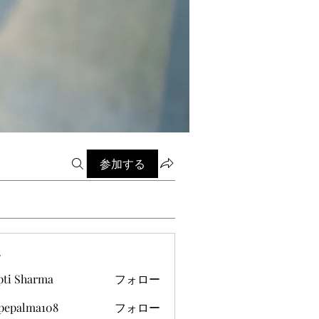
参加する
ー
pti Sharma
フォロー
ipepalma108
フォロー
alma108