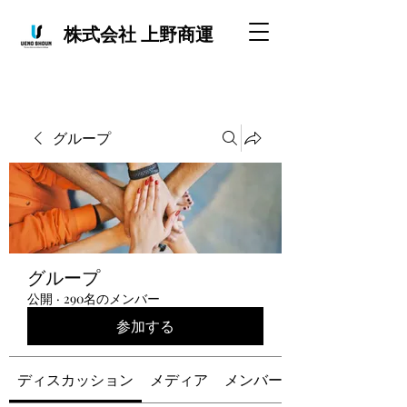
株式会社 上野商運
グループ
グループ
公開
·
290名のメンバー
参加する
ディスカッション
メディア
メンバー