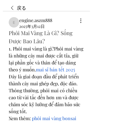
戻る
engine.aszm888
engine.aszm888
2025年3月12日
Phôi Mai Vàng Là Gì? Sống 
Được Bao Lâu?
1. Phôi mai vàng là gì?Phôi mai vàng 
là những cây mai được cắt tỉa, giữ 
lại phần gốc và thân để tạo dáng 
theo ý muốn.
mai sỉ bán tết 2025
Đây là giai đoạn đầu để phát triển 
thành cây mai ghép đẹp, độc đáo. 
Thông thường, phôi mai có chiều 
cao từ vài tấc đến hơn 1m và được 
chăm sóc kỹ lưỡng để đảm bảo sức 
sống tốt.
Xem thêm: 
phôi mai vàng bonsai