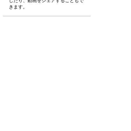
したり、動画をシェアすることもで
きます。
メンバー
Tripti Sharma
フォロー
felipepalma108
フォロー
felipepalma108
ChatGPT Francais ChatGPTXOnline
フォロー
tabuoyna
フォロー
nguyenbich13697
フォロー
nguyenbich13697
すべてのメンバーを表示（290名）