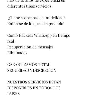
mas de 10 años de experiencia en 
diferentes tipos servicios                         
 ¿Tiene sospechas de infidelidad?                        
Entérese de lo que esta pasando!                          
Como Hackear WhatsApp en tiempo 
real                         
Recuperación de mensajes 
Eliminados                          
GARANTIZAMOS TOTAL 
SEGURIDAD Y DISCRECION                            
NUESTROS SERVICIOS ESTAN 
DISPONIBLES EN TODOS LOS 
PAISES                          