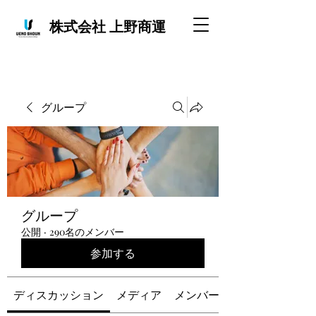
株式会社 上野商運
グループ
グループ
公開
·
290名のメンバー
参加する
ディスカッション
メディア
メンバー