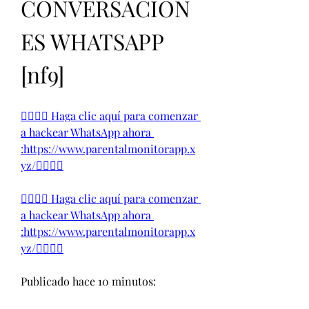
CONVERSACION
ES WHATSAPP 
[nf9] 
👉🏻👉🏻 Haga clic aquí para comenzar 
a hackear WhatsApp ahora 
:https://www.parentalmonitorapp.x
yz/👈🏻👈🏻
👉🏻👉🏻 Haga clic aquí para comenzar 
a hackear WhatsApp ahora 
:https://www.parentalmonitorapp.x
yz/👈🏻👈🏻
Publicado hace 10 minutos: