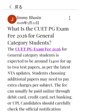
戻る
Jimmy Bhasin
2026年5月22日
What Is the CUET PG Exam
Fee 2026 for General
Category Students?
The 
CUET PG Exam Fee 2026
 for 
General category students is 
expected to be around ₹1400 for up 
to two test papers, as per the latest 
NTA updates. Students choosing 
additional papers may need to pay 
extra charges per subject. The fee 
can usually be paid online through 
debit card, credit card, net banking, 
or UPI. Candidates should carefully 
check the official notification 