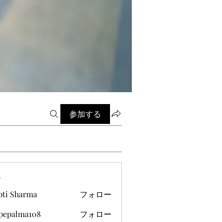
参加する
ー
pti Sharma
フォロー
ipepalma108
フォロー
alma108