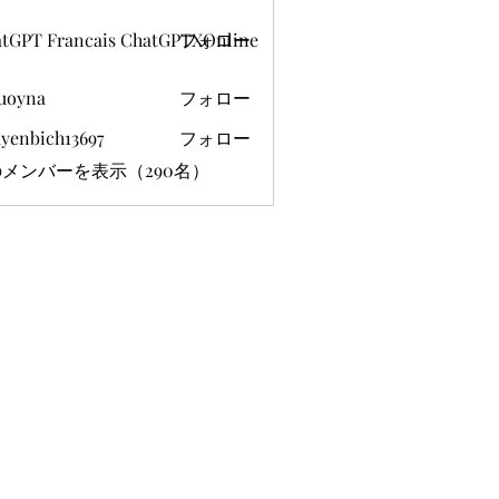
tGPT Francais ChatGPTXOnline
フォロー
uoyna
フォロー
yenbich13697
フォロー
ich13697
メンバーを表示（290名）