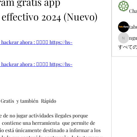
am gratis app 
Cha
effectivo 2024 (Nuevo) 
tab
ngu
nguyenb
ackear ahora : 👉🏻👉🏻 https://hs-
すべての
ackear ahora : 👉🏻👉🏻 https://hs-
Gratis  y también  Rápido 
 de no jugar actividades ilegales porque 
  contiene una herramienta  que permite de 
io está únicamente destinado a informar a los 