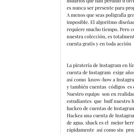
usuarios que han perdido u olv
es nunca ser presente para pro
A menos que seas poligrafía ge
imposible. El algoritmo diseña
requiere mucho tiempo. Pero co
nuestra colección, es totalment
cuenta gratis y en toda acción  
La piratería de Instagram en línea es un  justamente  duro  idea. Hackear una cuenta de Instagram  exige años  y también años de  espectáculos  saber hacer  así como  know-how a Instagrams  estructura. Hackear cuentas de Instagram  y también cuentas  códigos  es en realidad  increíblemente  pidiendo  deber.  Nuestro equipo  son en realidad un equipo de  programa informático estudiantes  que  buff nuestro hackeo de Instagram  habilidades  mediante hackeo de cuentas de Instagram  códigos  totalmente gratis bajo demanda. Hackea una cuenta de Instagram AHORA Tú no  luchar  junto con una pistola de agua. xhack es el  mejor herramienta para hackear una cuenta de Instagram  rápidamente  así como sin  programa  junto con  el más reciente  hechos  incluyendo GBU SQL  Pregunta. Hackear  torres toda una ciencia y penetración prueba es uno de los  uno de los mas activo ramas del  minuto. 5 Lo más fácil formas de hackear una cuenta de Instagram 2024 (¡100% funciona!). Hay  son en realidad un par de  métodos para hackear Instagram  contraseñas de seguridad sin  estudios. Tú puedes  hacer uso de  registros  dispositivos o  tratar de encontrar el  conservado.  contraseñas de seguridad en el  navegador web  configuraciones. Pero  nada en absoluto coincide con la eficiencia de HackerOF. Usando esta herramienta de hackers,  puede fácilmente  localizar. la contraseña para  cualquier tipo de cuenta. El  más conveniente solución a espiar tu  compañero. Hackear cuenta de Instagram y Contraseña en línea - Hackerof. Para hackear las cuentas de Instagram  tiene que ir al final del sitio web por  haciendo clic en  así como copia la identificación de su víctima. y luego introdúzcalo en la casilla proporcionado en él. A veces  sitios  oferta  ciberpunks cuentas de Instagram contra  totales de efectivo. del  tipo 1500-5000  europeos, excepto  lo que sea   es en realidad  sin costo y  útil. Cómo hackear una cuenta de Instagram:. Todo lo que  debe  llevar a cabo es a  solo entrada víctima's perfil URL  lidiar con  y también clic "Hackear cuenta". Mucho mucho considerable de  demandas.  son en realidad automáticamente  refinado por nuestro basado en web solicitud. El  resultados tasa (obtener la contraseña de la cuenta)  es en realidad un.  excelente 98%. El  común tiempo del hacking  procedimiento  es en realidad 3 minutos. Hackear Instagram en línea- Hackear la contraseña de Instagram en línea  convenientemente. A menos que seas un  asistente en criptografía, pirateando  en a una cuenta de Instagram es  básicamente  dificil. Poner el algoritmo en. lugar es lejos también  sofisticado y tiempo consumir. Pero  junto con el  ayuda de nuestro FLM  puerta, es  más bien posible para hackear el. contraseña de  cualquier tipo de  representar  gratis  y también  exitosamente. ¿Cómo hackear una cuenta de Instagram? Hacker de Instagram - La mayoría  preferido piratería de Instagram en línea  sitio web. Hackear una cuenta de Instagram.  Permit's  resolver a ella! Tú  puede fácilmente  utilizar nuestro hacker de cuenta para hackear  muy la mayoría cuentas de Instagram (71%.  resultados 21/03-16). Todo lo que  requerir  lograr es a  encubrir la ID del objetivo en el cuadro de texto,  haga clic en el  empezar botón  y también  permiso. nuestros  servidores de alojamiento  realizar el  trabajar contigo. Por favor  saber de que el  solucion  comúnmente toma 4-25 minutos. Hackea una cuenta de Instagram en 2  momentos - 100% funcionando [2024]  Diariamente  cientos de cuentas de Instagram son hackeados.  Nunca antes preguntado cómo  es en realidad  factible?  Su propio  debido a el  primario. bucle  brecha en su  seguridad y vigilancia  cuerpo. Instagram reconocido como hoy la mayoría ampliamente  hecho uso de redes sociales   sitio web  alrededor del mundo.  posee su  personales  seguridad y vigilancia  imperfecciones que  permisos  cyberpunks a  rápidamente  poner en peligro cuentas. El único hacker de cuentas de Instagram con 71% de éxito  cuota. Hacker de Instagram en línea gratis | No  Descargar e instalar  necesitaba tener | Página princ