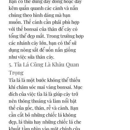
Bạn có thể dùng dây đồng hoặc dây 
kẽm quấn quanh các cành và nắn 
chúng theo hình dáng mà bạn 
muốn. Thế cành cần phải phù hợp 
với thế bonsai của thân để cây có 
tổng thể đẹp mắt. Trong trường hợp 
các nhánh cây lớn, bạn có thể sử 
dụng nòng sắt để uốn nắn giống 
như việc sửa thân cây.
5. Tỉa Lá Cũng Là Khâu Quan 
Trọng
Tỉa lá là một bước không thể thiếu 
khi chăm sóc mai vàng bonsai. Mục 
đích của việc tỉa lá là giúp cây trở 
nên thông thoáng và làm nổi bật 
thế của gốc, thân, rễ và cành. Bạn 
cần cắt bỏ những chiếc lá không 
đẹp, lá thừa hay những chiếc lá che 
khuất tầm nhìn vào mặt chính của 