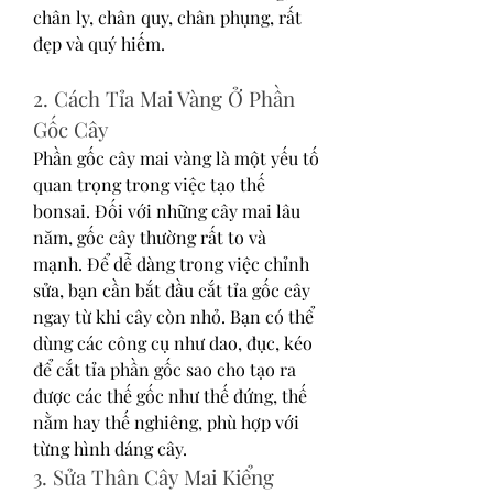
chân ly, chân quy, chân phụng, rất 
đẹp và quý hiếm.
2. Cách Tỉa Mai Vàng Ở Phần 
Gốc Cây
Phần gốc cây mai vàng là một yếu tố 
quan trọng trong việc tạo thế 
bonsai. Đối với những cây mai lâu 
năm, gốc cây thường rất to và 
mạnh. Để dễ dàng trong việc chỉnh 
sửa, bạn cần bắt đầu cắt tỉa gốc cây 
ngay từ khi cây còn nhỏ. Bạn có thể 
dùng các công cụ như dao, đục, kéo 
để cắt tỉa phần gốc sao cho tạo ra 
được các thế gốc như thế đứng, thế 
nằm hay thế nghiêng, phù hợp với 
từng hình dáng cây.
3. Sửa Thân Cây Mai Kiểng