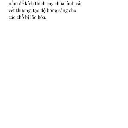
nấm để kích thích cây chữa lành các 
vết thương, tạo độ bóng sáng cho 
các chỗ bị lão hóa.
=====>> Xem thêm: Tìm hiểu thêm 
về 
hình ảnh cây mai vàng
Kết Luận
Với các bước tỉa mai vàng trên đây, 
bạn có thể tự tay tạo ra một cây 
bonsai đẹp mắt mà không cần phải 
thuê người làm. Những kỹ thuật tỉa 
sửa, uốn nắn, và tạo hình sẽ giúp 
cây mai vàng của bạn trở thành một 
tác phẩm nghệ thuật độc đáo. Chúc 
bạn thành công và có được những 
cây bonsai mai vàng đẹp như ý!
Liên Hệ ngay cho chúng tôi theo 
thông tin dưới đây: