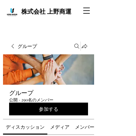
株式会社 上野商運
グループ
グループ
公開
·
290名のメンバー
参加する
ディスカッション
メディア
メンバー