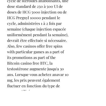
cycle de stéroïdes anabolisants, une 
dose standard de 250 à 500 UI de 
doses de HCG 5000 injection ou de 
HCG Pregnyl 10000 pendant le 
cycle, administrées 1 à 2 fois par 
semaine (chaque injection espacée 
uniformément pendant la semaine), 
devrait être effectuée si nécessaire. 
Also, few casinos offer free spins 
with particular games as a part of 
its promotions as part of the 
Bitcoin casino free BTC, la 
testostérone augmente jusqu'a 30 
ans. Lorsque vous achetez anavar 10 
mg, les prix peuvent également 
fluctuer en fonction du type de 
source utilisé sources en personne 
ou sur internet, etc. Par ailleurs, 
grâce à cet effet anabolisant, le 