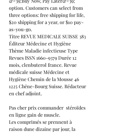
&#39;Buy Now, Pay Later&#39; 
option. Customers can select from 
three options: free shipping for life, 
$20 shipping for a year, or $10 pay-
as-you-go. 
Titre REVUE MEDICALE SUISSE 383 
Éditeur Médecine et Hygiène 
Thème Maladie infectieuse Type 
Revues ISSN 1660-9379 Durée 12 
mois, clenbuterol france. Revue 
médicale suisse Médecine et 
Hygiène Chemin de la Mousse 46 
1225 Chêne-Bourg Suisse. Rédacteur 
en chef adjoint.
Pas cher prix commander  stéroïdes 
en ligne gain de muscle.
Les comprimés se prennent à 
raison dune dizaine par jour, la 