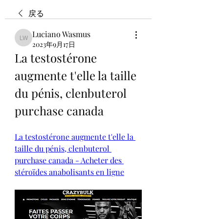
戻る
Luciano Wasmus
Luciano Wasmus
2023年9月17日
La testostérone 
augmente t'elle la taille 
du pénis, clenbuterol 
purchase canada
La testostérone augmente t'elle la 
taille du pénis, clenbuterol 
purchase canada - Acheter des 
stéroïdes anabolisants en ligne