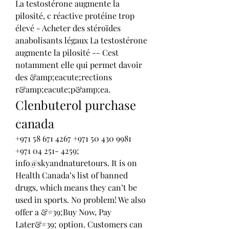
La testostérone augmente la 
pilosité, c réactive protéine trop 
élevé - Acheter des stéroïdes 
anabolisants légaux La testostérone 
augmente la pilosité -- Cest 
notamment elle qui permet davoir 
des &amp;eacute;rections 
r&amp;eacute;p&amp;ea. 
Clenbuterol purchase 
canada
+971 58 671 4267 +971 50 430 9981 
+971 04 251- 4259; 
info@skyandnaturetours. It is on 
Health Canada’s list of banned 
drugs, which means they can’t be 
used in sports. No problem! We also 
offer a &#39;Buy Now, Pay 
Later&#39; option. Customers can 