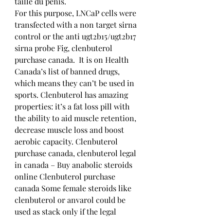
taille du pénis.
For this purpose, LNCaP cells were 
transfected with a non target sirna 
control or the anti ugt2b15/ugt2b17 
sirna probe Fig, clenbuterol 
purchase canada.  It is on Health 
Canada’s list of banned drugs, 
which means they can’t be used in 
sports. Clenbuterol has amazing 
properties: it’s a fat loss pill with 
the ability to aid muscle retention, 
decrease muscle loss and boost 
aerobic capacity. Clenbuterol 
purchase canada, clenbuterol legal 
in canada – Buy anabolic steroids 
online Clenbuterol purchase 
canada Some female steroids like 
clenbuterol or anvarol could be 
used as stack only if the legal 