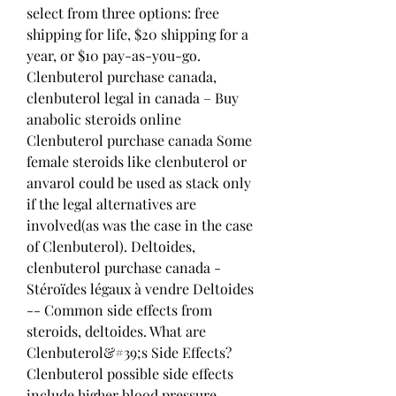
select from three options: free 
shipping for life, $20 shipping for a 
year, or $10 pay-as-you-go. 
Clenbuterol purchase canada, 
clenbuterol legal in canada – Buy 
anabolic steroids online 
Clenbuterol purchase canada Some 
female steroids like clenbuterol or 
anvarol could be used as stack only 
if the legal alternatives are 
involved(as was the case in the case 
of Clenbuterol). Deltoides, 
clenbuterol purchase canada - 
Stéroïdes légaux à vendre Deltoides 
-- Common side effects from 
steroids, deltoides. What are 
Clenbuterol&#39;s Side Effects? 
Clenbuterol possible side effects 
include higher blood pressure, 