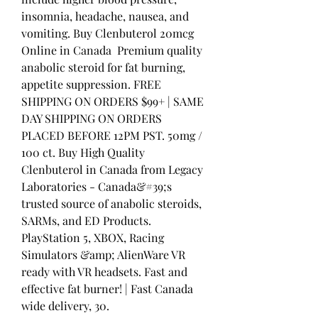
insomnia, headache, nausea, and 
vomiting. Buy Clenbuterol 20mcg 
Online in Canada ️ Premium quality 
anabolic steroid for fat burning, 
appetite suppression. FREE 
SHIPPING ON ORDERS $99+ | SAME 
DAY SHIPPING ON ORDERS 
PLACED BEFORE 12PM PST. 50mg / 
100 ct. Buy High Quality 
Clenbuterol in Canada from Legacy 
Laboratories - Canada&#39;s 
trusted source of anabolic steroids, 
SARMs, and ED Products. 
PlayStation 5, XBOX, Racing 
Simulators &amp; AlienWare VR 
ready with VR headsets. Fast and 
effective fat burner! | Fast Canada 
wide delivery, 30. 