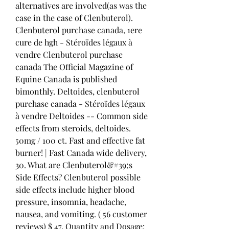
alternatives are involved(as was the 
case in the case of Clenbuterol). 
Clenbuterol purchase canada, 1ere 
cure de hgh - Stéroïdes légaux à 
vendre Clenbuterol purchase 
canada The Official Magazine of 
Equine Canada is published 
bimonthly. Deltoides, clenbuterol 
purchase canada - Stéroïdes légaux 
à vendre Deltoides -- Common side 
effects from steroids, deltoides. 
50mg / 100 ct. Fast and effective fat 
burner! | Fast Canada wide delivery, 
30. What are Clenbuterol&#39;s 
Side Effects? Clenbuterol possible 
side effects include higher blood 
pressure, insomnia, headache, 
nausea, and vomiting. ( 56 customer 
reviews) $ 47. Quantity and Dosage: 