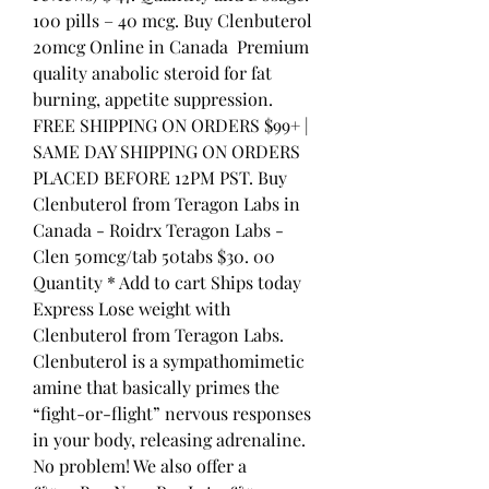
100 pills – 40 mcg. Buy Clenbuterol 
20mcg Online in Canada ️ Premium 
quality anabolic steroid for fat 
burning, appetite suppression. 
FREE SHIPPING ON ORDERS $99+ | 
SAME DAY SHIPPING ON ORDERS 
PLACED BEFORE 12PM PST. Buy 
Clenbuterol from Teragon Labs in 
Canada - Roidrx Teragon Labs - 
Clen 50mcg/tab 50tabs $30. 00 
Quantity * Add to cart Ships today 
Express Lose weight with 
Clenbuterol from Teragon Labs. 
Clenbuterol is a sympathomimetic 
amine that basically primes the 
“fight-or-flight” nervous responses 
in your body, releasing adrenaline. 
No problem! We also offer a 