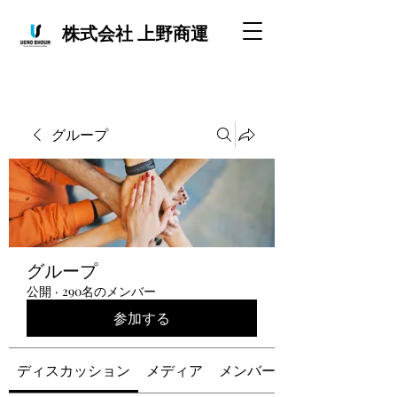
株式会社 上野商運
グループ
グループ
公開
·
290名のメンバー
参加する
ディスカッション
メディア
メンバー