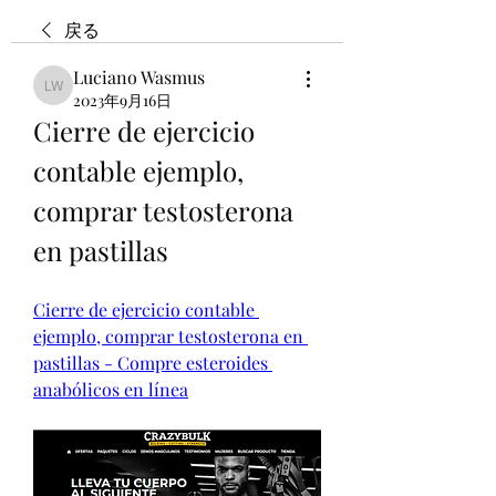
戻る
Luciano Wasmus
Luciano Wasmus
2023年9月16日
Cierre de ejercicio 
contable ejemplo, 
comprar testosterona 
en pastillas
Cierre de ejercicio contable 
ejemplo, comprar testosterona en 
pastillas - Compre esteroides 
anabólicos en línea