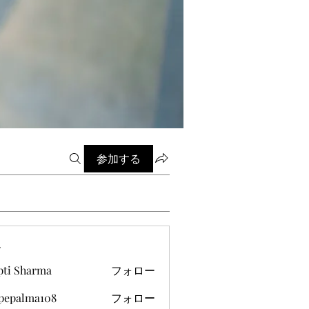
参加する
ー
pti Sharma
フォロー
ipepalma108
フォロー
alma108