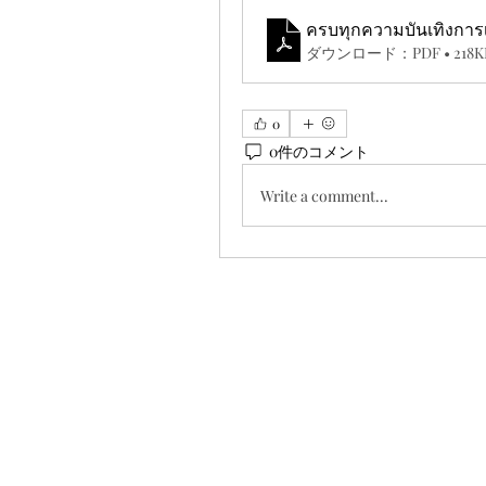
ครบทุกความบันเทิงการเ
ダウンロード：PDF • 218K
0
0件のコメント
Write a comment...