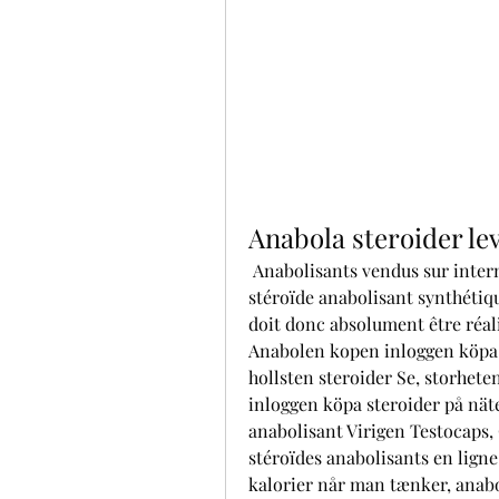
Anabola steroider le
 Anabolisants vendus sur internet censés favoriser la perte de poids. Un 
stéroïde anabolisant synthétiqu
doit donc absolument être réali
Anabolen kopen inloggen köpa st
hollsten steroider Se, storheten
inloggen köpa steroider på nät
anabolisant Virigen Testocaps,
stéroïdes anabolisants en ligne
kalorier når man tænker, anabo