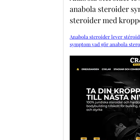
anabola steroider sy
steroider med kropp
Anabola steroider lever stéroid
symptom vad gör anabola stero