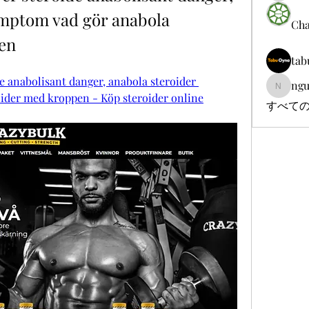
mptom vad gör anabola 
Cha
en
tab
e anabolisant danger, anabola steroider 
ngu
nguyenb
ider med kroppen - Köp steroider online
すべての