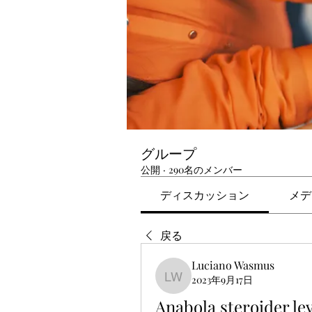
グループ
公開
·
290名のメンバー
ディスカッション
メデ
戻る
Luciano Wasmus
2023年9月17日
Luciano Wasmus
Anabola steroider lev