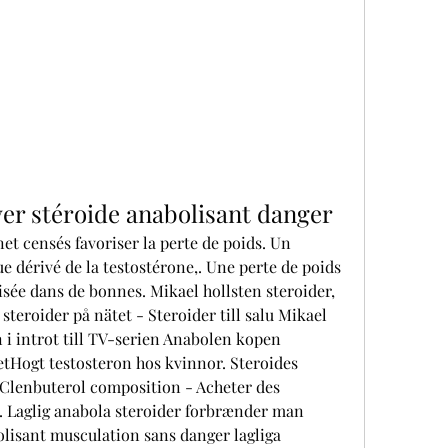
ver stéroide anabolisant danger
e dérivé de la testostérone,. Une perte de poids 
sée dans de bonnes. Mikael hollsten steroider, 
eroider på nätet - Steroider till salu Mikael 
 i introt till TV-serien Anabolen kopen 
etHogt testosteron hos kvinnor. Steroides 
 Clenbuterol composition - Acheter des 
. Laglig anabola steroider forbrænder man 
lisant musculation sans danger lagliga 