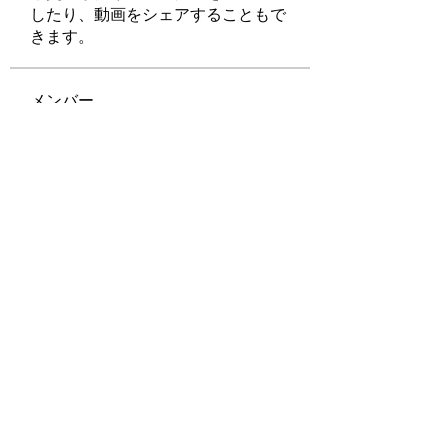
したり、動画をシェアすることもで
きます。
メンバー
Tripti Sharma
フォロー
felipepalma108
フォロー
felipepalma108
ChatGPT Francais ChatGPTXOnline
フォロー
tabuoyna
フォロー
nguyenbich13697
フォロー
nguyenbich13697
すべてのメンバーを表示（290名）