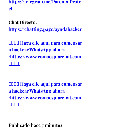
https://telegram.me/ParentalProte
ct 
Chat Directo:
https://chatting.page/ayudahacker
👉🏻👉🏻 Haga clic aquí para comenzar 
a hackear WhatsApp ahora 
:https://www.comoespiarchat.com 
👈🏻👈🏻
👉🏻👉🏻 Haga clic aquí para comenzar 
a hackear WhatsApp ahora 
:https://www.comoespiarchat.com 
👈🏻👈🏻
Publicado hace 7 minutos: