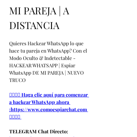
MI PAREJA | A 
DISTANCIA
Quieres Hackear WhatsApp lo que 
hace tu pareja en WhatsApp? Con el 
Modo Oculto & Indetectable - 
HACKEAR WHATSAPP | Espiar 
WhatsApp DE MI PAREJA | NUEVO 
TRUCO
👉🏻👉🏻 Haga clic aquí para comenzar 
a hackear WhatsApp ahora 
:https://www.comoespiarchat.com 
👈🏻👈🏻
TELEGRAM Chat Directo: