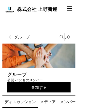
株式会社 上野商運
グループ
グループ
公開
·
290名のメンバー
参加する
ディスカッション
メディア
メンバー