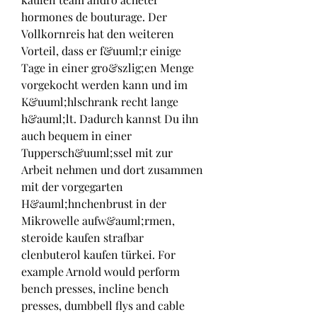
hormones de bouturage. Der 
Vollkornreis hat den weiteren 
Vorteil, dass er f&uuml;r einige 
Tage in einer gro&szlig;en Menge 
vorgekocht werden kann und im 
K&uuml;hlschrank recht lange 
h&auml;lt. Dadurch kannst Du ihn 
auch bequem in einer 
Tuppersch&uuml;ssel mit zur 
Arbeit nehmen und dort zusammen 
mit der vorgegarten 
H&auml;hnchenbrust in der 
Mikrowelle aufw&auml;rmen, 
steroide kaufen strafbar 
clenbuterol kaufen türkei. For 
example Arnold would perform 
bench presses, incline bench 
presses, dumbbell flys and cable 