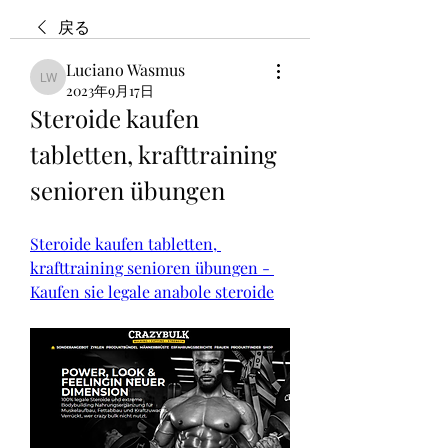
戻る
Luciano Wasmus
Luciano Wasmus
2023年9月17日
Steroide kaufen 
tabletten, krafttraining 
senioren übungen
Steroide kaufen tabletten, 
krafttraining senioren übungen - 
Kaufen sie legale anabole steroide