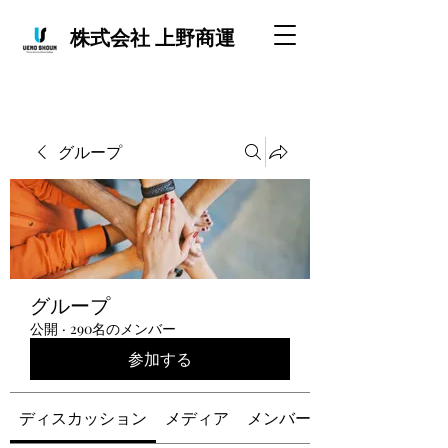
株式会社 上野商運
グループ
グループ
公開
·
290名のメンバー
参加する
ディスカッション
メディア
メンバー