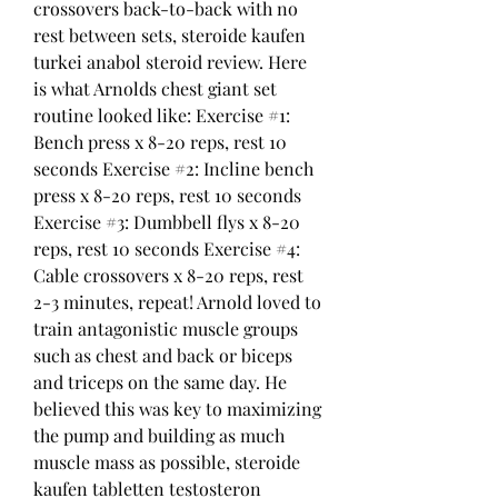
crossovers back-to-back with no 
rest between sets, steroide kaufen 
turkei anabol steroid review. Here 
is what Arnolds chest giant set 
routine looked like: Exercise #1: 
Bench press x 8-20 reps, rest 10 
seconds Exercise #2: Incline bench 
press x 8-20 reps, rest 10 seconds 
Exercise #3: Dumbbell flys x 8-20 
reps, rest 10 seconds Exercise #4: 
Cable crossovers x 8-20 reps, rest 
2-3 minutes, repeat! Arnold loved to 
train antagonistic muscle groups 
such as chest and back or biceps 
and triceps on the same day. He 
believed this was key to maximizing 
the pump and building as much 
muscle mass as possible, steroide 
kaufen tabletten testosteron 