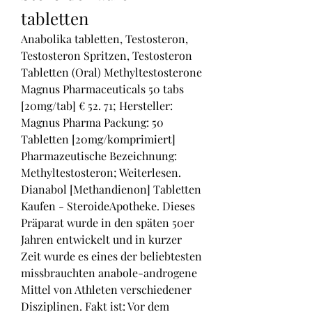
tabletten
Anabolika tabletten, Testosteron, 
Testosteron Spritzen, Testosteron 
Tabletten (Oral) Methyltestosterone 
Magnus Pharmaceuticals 50 tabs 
[20mg/tab] € 52. 71; Hersteller: 
Magnus Pharma Packung: 50 
Tabletten [20mg/komprimiert] 
Pharmazeutische Bezeichnung: 
Methyltestosteron; Weiterlesen. 
Dianabol [Methandienon] Tabletten 
Kaufen - SteroideApotheke. Dieses 
Präparat wurde in den späten 50er 
Jahren entwickelt und in kurzer 
Zeit wurde es eines der beliebtesten 
missbrauchten anabole-androgene 
Mittel von Athleten verschiedener 
Disziplinen. Fakt ist: Vor dem 