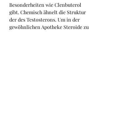
Besonderheiten wie Clenbuterol 
gibt. Chemisch ähnelt die Struktur 
der des Testosterons. Um in der 
gewöhnlichen Apotheke Steroide zu 
erhalten, benötigen Sie ein gültiges 
Rezept. Wer von Hypogonadismus 
betroffen ist, wird häufig mit 
anabolen Steroiden behandelt, um 
den damit einhergehenden 
Androgenmangel zu bekämpfen. 
Die Besten Steroide Erfahrungen 
&amp; Bewertung, &amp; Wirkung: 
Steroide Kaufen Test 2023. Steroide 
für den Muskelaufbau sind seit 
mehreren Jahren Teil des 
Krafttrainings und Bodybuildings. 
Es gibt Unterschiede bei den 
verschiedenen Steroiden, die auf 
dem Markt erhältlich sind. 