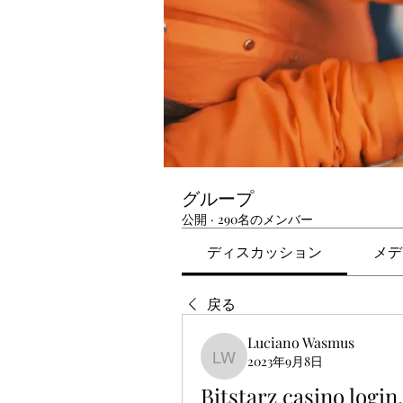
グループ
公開
·
290名のメンバー
ディスカッション
メデ
戻る
Luciano Wasmus
2023年9月8日
Luciano Wasmus
Bitstarz casino logi