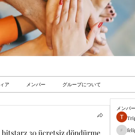
ィア
メンバー
グループについて
メンバ
Tri
fel
n, bitstarz 30 ücretsiz döndürme
felipep