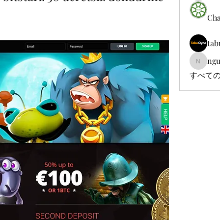
Cha
tab
ngu
nguyenb
すべての