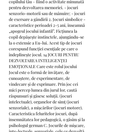
copilului tău – fiind o activitate minunată 
pentru dezvoltarea memoriei. - jocuri 
senzorio-motorii sau de mânuire; - jocuri 
de exersare a gândirii 2. Jocuri simbolice -
caracteristice perioadei 2-5 ani, înseamnă 
„apogeul jocului infantil”. Ficţiunea la 
copil depăşeşte instinctele, ajungându-se 
la o extensie a Eu-lui. Acest tip de jocuri 
corespund funcţiei esenţiale pe care o 
îndeplineşte jocul. 14 JOCURI PENTRU 
DEZVOLTAREA INTELIGENŢEI 
EMOŢIONALE Care este rolul jocului 
Jocul este o formă de învățare, de 
cunoaștere, de experimentare, de 
vindecare și de exprimare. Prin joc cei 
mici percep lumea din jurul lor, caută 
răspunsuri și găsesc soluții. (jocuri 
intelectuale), organelor de simţ (jocuri 
senzoriale), a mişcărilor (jocuri motore). 
Caracteristica feluritelor jocuri, după 
însemnătatea lor pedagogică, o găsim şi la 
psihologul german C. Jocurile de mişcare, 
inte-lectuale, senzoriale, cele ce dezvoltă 