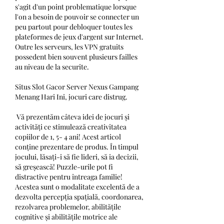
s'agit d'un point problematique lorsque 
l'on a besoin de pouvoir se connecter un 
peu partout pour debloquer toutes les 
plateformes de jeux d'argent sur Internet. 
Outre les serveurs, les VPN gratuits 
possedent bien souvent plusieurs failles 
au niveau de la securite.
Situs Slot Gacor Server Nexus Gampang 
Menang Hari Ini, jocuri care distrug.
 Vă prezentăm câteva idei de jocuri și 
activități ce stimulează creativitatea 
copiilor de 1, 5- 4 ani! Acest articol 
conține prezentare de produs. În timpul 
jocului, lăsați-i să fie lideri, să ia decizii, 
să greșească! Puzzle-urile pot fi 
distractive pentru întreaga familie! 
Acestea sunt o modalitate excelentă de a 
dezvolta percepția spațială, coordonarea, 
rezolvarea problemelor, abilitățile 
cognitive și abilitățile motrice ale 