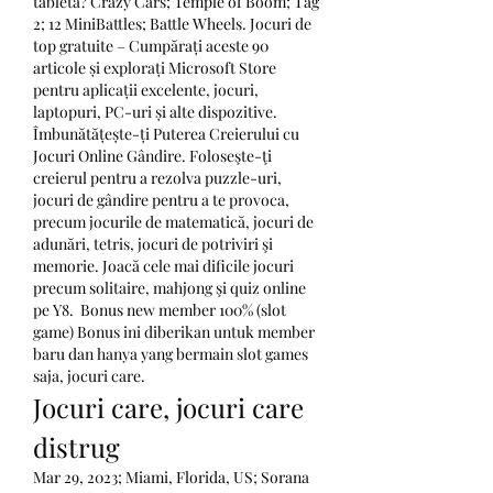
tabletă? Crazy Cars; Temple of Boom; Tag 
2; 12 MiniBattles; Battle Wheels. Jocuri de 
top gratuite – Cumpărați aceste 90 
articole și explorați Microsoft Store 
pentru aplicații excelente, jocuri, 
laptopuri, PC-uri și alte dispozitive. 
Îmbunătățește-ți Puterea Creierului cu 
Jocuri Online Gândire. Foloseşte-ţi 
creierul pentru a rezolva puzzle-uri, 
jocuri de gândire pentru a te provoca, 
precum jocurile de matematică, jocuri de 
adunări, tetris, jocuri de potriviri şi 
memorie. Joacă cele mai dificile jocuri 
precum solitaire, mahjong şi quiz online 
pe Y8.  Bonus new member 100% (slot 
game) Bonus ini diberikan untuk member 
baru dan hanya yang bermain slot games 
saja, jocuri care.
Jocuri care, jocuri care 
distrug
Mar 29, 2023; Miami, Florida, US; Sorana 