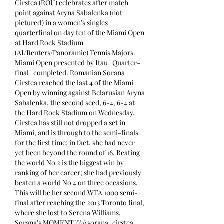
Cirstea (ROU) celebrates after match 
point against Aryna Sabalenka (not 
pictured) in a women's singles 
quarterfinal on day ten of the Miami Open 
at Hard Rock Stadium 
(AI/Reuters/Panoramic) Tennis Majors. 
Miami Open presented by Itau ' Quarter-
final ' completed. Romanian Sorana 
Cirstea reached the last 4 of the Miami 
Open by winning against Belarusian Aryna 
Sabalenka, the second seed, 6-4, 6-4 at 
the Hard Rock Stadium on Wednesday. 
Cirstea has still not dropped a set in 
Miami, and is through to the semi-finals 
for the first time; in fact, she had never 
yet been beyond the round of 16. Beating 
the world No 2 is the biggest win by 
ranking of her career; she had previously 
beaten a world No 4 on three occasions. 
This will be her second WTA 1000 semi-
final after reaching the 2013 Toronto final, 
where she lost to Serena Williams. 
Sorana's MOMENT ??@sorana_cirstea 