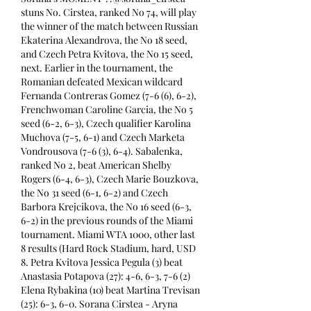
stuns No. Cirstea, ranked No 74, will play 
the winner of the match between Russian 
Ekaterina Alexandrova, the No 18 seed, 
and Czech Petra Kvitova, the No 15 seed, 
next. Earlier in the tournament, the 
Romanian defeated Mexican wildcard 
Fernanda Contreras Gomez (7-6 (6), 6-2), 
Frenchwoman Caroline Garcia, the No 5 
seed (6-2, 6-3), Czech qualifier Karolina 
Muchova (7-5, 6-1) and Czech Marketa 
Vondrousova (7-6 (3), 6-4). Sabalenka, 
ranked No 2, beat American Shelby 
Rogers (6-4, 6-3), Czech Marie Bouzkova, 
the No 31 seed (6-1, 6-2) and Czech 
Barbora Krejcikova, the No 16 seed (6-3, 
6-2) in the previous rounds of the Miami 
tournament. Miami WTA 1000, other last 
8 results (Hard Rock Stadium, hard, USD 
8. Petra Kvitova Jessica Pegula (3) beat 
Anastasia Potapova (27): 4-6, 6-3, 7-6 (2) 
Elena Rybakina (10) beat Martina Trevisan 
(25): 6-3, 6-0. Sorana Cirstea - Aryna 