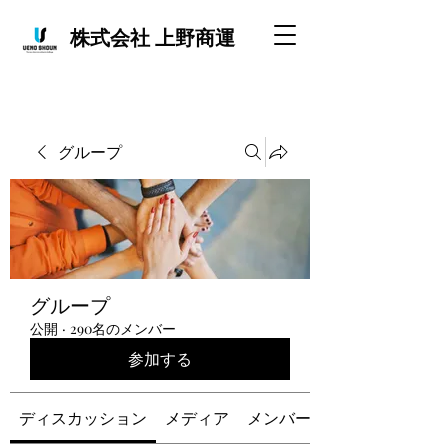
株式会社 上野商運
グループ
グループ
公開
·
290名のメンバー
参加する
ディスカッション
メディア
メンバー