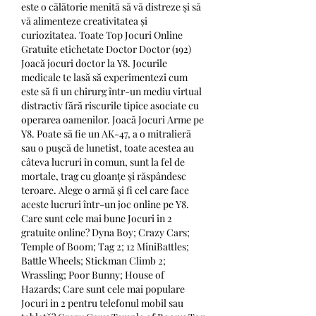
este o călătorie menită să vă distreze și să 
vă alimenteze creativitatea și 
curiozitatea. Toate Top Jocuri Online 
Gratuite etichetate Doctor Doctor (192) 
Joacă jocuri doctor la Y8. Jocurile 
medicale te lasă să experimentezi cum 
este să fi un chirurg într-un mediu virtual 
distractiv fără riscurile tipice asociate cu 
operarea oamenilor. Joacă Jocuri Arme pe 
Y8. Poate să fie un AK-47, a o mitralieră 
sau o puşcă de lunetist, toate acestea au 
câteva lucruri în comun, sunt la fel de 
mortale, trag cu gloanțe şi răspândesc 
teroare. Alege o armă şi fi cel care face 
aceste lucruri într-un joc online pe Y8. 
Care sunt cele mai bune Jocuri in 2 
gratuite online? Dyna Boy; Crazy Cars; 
Temple of Boom; Tag 2; 12 MiniBattles; 
Battle Wheels; Stickman Climb 2; 
Wrassling; Poor Bunny; House of 
Hazards; Care sunt cele mai populare 
Jocuri in 2 pentru telefonul mobil sau 