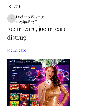
戻る
Luciano Wasmus
Luciano Wasmus
2023年9月25日
Jocuri care, jocuri care 
distrug
Jocuri care