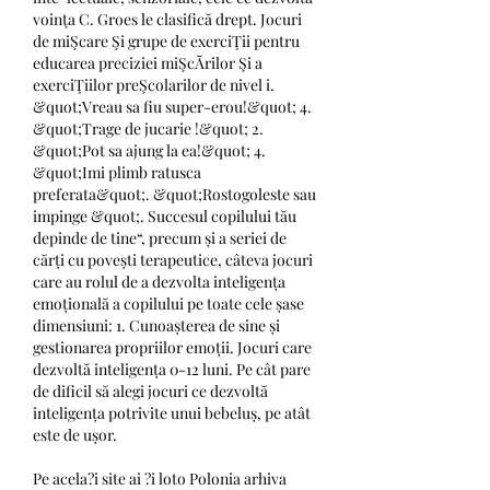
voinţa C. Groes le clasifică drept. Jocuri 
de miŞcare Şi grupe de exerciŢii pentru 
educarea preciziei miŞcĂrilor Şi a 
exerciŢiilor preŞcolarilor de nivel i. 
&quot;Vreau sa fiu super-erou!&quot; 4. 
&quot;Trage de jucarie !&quot; 2. 
&quot;Pot sa ajung la ea!&quot; 4. 
&quot;Imi plimb ratusca 
preferata&quot;. &quot;Rostogoleste sau 
impinge &quot;. Succesul copilului tău 
depinde de tine“, precum și a seriei de 
cărți cu povești terapeutice, câteva jocuri 
care au rolul de a dezvolta inteligența 
emoțională a copilului pe toate cele șase 
dimensiuni: 1. Cunoașterea de sine și 
gestionarea propriilor emoții. Jocuri care 
dezvoltă inteligența 0-12 luni. Pe cât pare 
de dificil să alegi jocuri ce dezvoltă 
inteligența potrivite unui bebeluș, pe atât 
este de ușor. 
Pe acela?i site ai ?i loto Polonia arhiva 