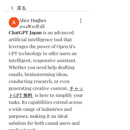
戻る
Alice Hughes
2024年10月1日
ChatGPT Japan
 is an advanced 
artificial intelligence tool that 
leverages the power of OpenAI's 
GPT technology to offer users an 
intelligent, responsive assistant. 
Whether you need help drafting 
emails, brainstorming ideas, 
conducting research, or even 
generating creative content, 
チャッ
トGPT 無料
 is here to simplify your 
tasks. Its capabilities extend across 
a wide range of industries and 
purposes, making it an ideal 
solution for both casual users and 
professionals.