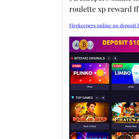
roulette xp reward ff
Firekeepers online no deposit