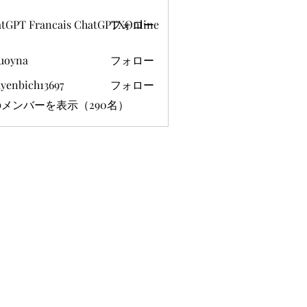
tGPT Francais ChatGPTXOnline
フォロー
uoyna
フォロー
yenbich13697
フォロー
ich13697
メンバーを表示（290名）