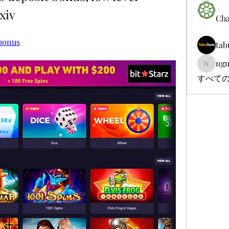
xiv
Cha
 bonus
tab
ngu
nguyenb
すべての