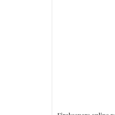
Firekeepers online n