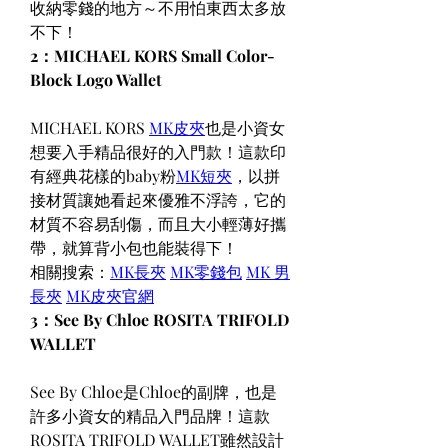
收納零錢的地方～不用怕東西太多放
不下！
2：MICHAEL KORS Small Color-
Block Logo Wallet
MICHAEL KORS 
MK皮夾
也是小資女
想要入手精品很好的入門款！這款印
有經典花樣的baby粉
MK短夾
，以拼
接材質讓她看起來優雅不浮誇，它的
材質不容易刮傷，而且大小輕薄好攜
帶，就算背小包也能裝得下！
相關搜索：
MK長夾
MK零錢包
MK 男
長夾
MK皮夾官網
3：See By Chloe ROSITA TRIFOLD 
WALLET
See By Chloe是Chloe的副牌，也是
許多小資女的精品入門品牌！這款
ROSITA TRIFOLD WALLET雖然設計