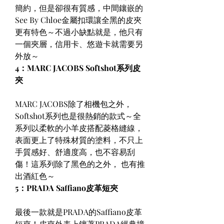
簡約，但是卻很有質感，中間鑲嵌的
See By Chloe金屬扣環讓全黑的皮夾
更有特色～不過小缺點就是，他只有
一個夾層，信用卡、悠遊卡就需要另
外放～
4：MARC JACOBS Softshot系列皮
夾
MARC JACOBS除了相機包之外，
Softshot系列也是很熱銷的款式～全
系列以柔軟的小羊皮搭配菱格縫線，
表面更上了特殊材質的塗料，不只上
手質感好、舒適度高，也不容易刮
傷！這系列除了黑色的之外， 也有推
出酒紅色～
5：PRADA Saffiano皮革短夾
最後一款就是PRADA的Saffiano皮革
短夾！皮夾外表上鑲著PRADA經典撞