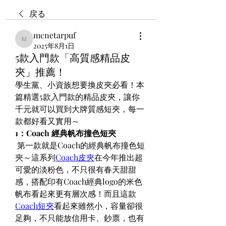
戻る
mcnetarpuf
mcnetarpuf
2025年8月1日
5款入門款「高質感精品皮
夾」推薦！
學生黨、小資族想要換皮夾必看！本
篇精選5款入門款的精品皮夾，讓你
千元就可以買到大牌質感短夾，每一
款都好看又實用～
1：Coach 經典帆布撞色短夾
 第一款就是Coach的經典帆布撞色短
夾～這系列
Coach皮夾
在今年推出超
可愛的淡粉色，不只很有春天甜甜
感，搭配印有Coach經典logo的米色
帆布看起來更有層次感！而且這款
Coach短夾
看起來雖然小，容量卻很
足夠，不只能放信用卡、鈔票，也有