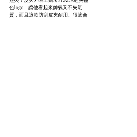
色logo，讓他看起來帥氣又不失氣
質，而且這款防刮皮夾耐用、很適合
手殘黨入手，扁平的包型也讓他可以
隨意塞在小包中～
0
0
Write a comment...
グループについて
グループへようこそ！他のメンバー
と交流したり、最新情報をチェック
したり、動画をシェアすることもで
きます。
メンバー
Tripti Sharma
フォロー