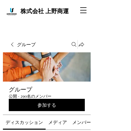
株式会社 上野商運
グループ
グループ
公開
·
290名のメンバー
参加する
ディスカッション
メディア
メンバー