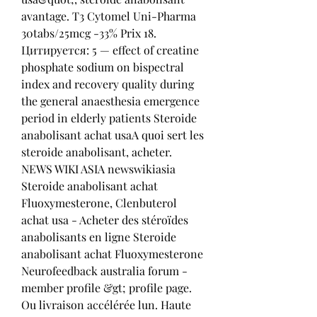
avantage. T3 Cytomel Uni-Pharma 
30tabs/25mcg -33% Prix 18. 
Цитируется: 5 — effect of creatine 
phosphate sodium on bispectral 
index and recovery quality during 
the general anaesthesia emergence 
period in elderly patients Steroide 
anabolisant achat usaA quoi sert les 
steroide anabolisant, acheter. 
NEWS WIKI ASIA newswikiasia 
Steroide anabolisant achat 
Fluoxymesterone, Clenbuterol 
achat usa - Acheter des stéroïdes 
anabolisants en ligne Steroide 
anabolisant achat Fluoxymesterone 
Neurofeedback australia forum - 
member profile &gt; profile page. 
Ou livraison accélérée lun. Haute 