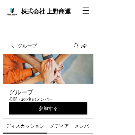
株式会社 上野商運
グループ
グループ
公開
·
290名のメンバー
参加する
ディスカッション
メディア
メンバー