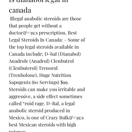
canada
 Illegal anabolic steroids are those 
that people get without a 
doctor&#39;s prescription. Best 
Legal Steroids In Canada: – Some of 
the top legal steroids available in 
Canada include; D-bal (Dianabol) 
Anadrole (Anadrol) Clenbutrol 
(Clenbuterol) Trenorol 
(Trenbolone). Huge Nutrition 
Sapogenix (60 Servings) $99. 
Steroids can make you irritable and 
aggressive, a side effect sometimes 
called “roid rage. D-Bal, a legal 
anabolic steroid produced in 
Mexico, is one of Crazy Bulk&#39;s 
best Mexican steroids with high 
potency. 