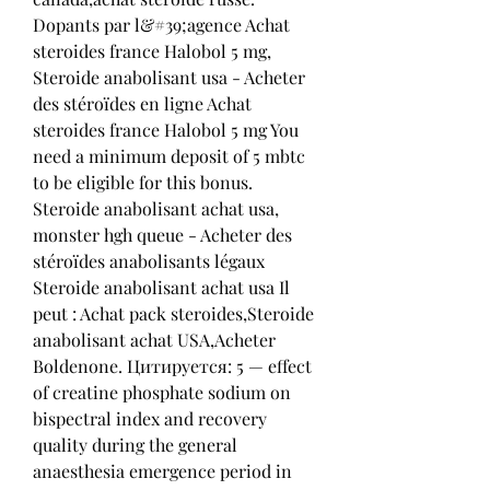
Dopants par l&#39;agence Achat 
steroides france Halobol 5 mg, 
Steroide anabolisant usa - Acheter 
des stéroïdes en ligne Achat 
steroides france Halobol 5 mg You 
need a minimum deposit of 5 mbtc 
to be eligible for this bonus. 
Steroide anabolisant achat usa, 
monster hgh queue - Acheter des 
stéroïdes anabolisants légaux 
Steroide anabolisant achat usa Il 
peut : Achat pack steroides,Steroide 
anabolisant achat USA,Acheter 
Boldenone. Цитируется: 5 — effect 
of creatine phosphate sodium on 
bispectral index and recovery 
quality during the general 
anaesthesia emergence period in 