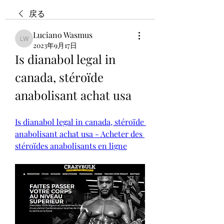
戻る
Luciano Wasmus
Luciano Wasmus
2023年9月17日
Is dianabol legal in 
canada, stéroïde 
anabolisant achat usa
Is dianabol legal in canada, stéroïde 
anabolisant achat usa - Acheter des 
stéroïdes anabolisants en ligne