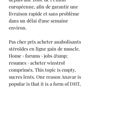
européenne, afin de garantir une 
livraison rapide et sans problème 
dans un délai d'une semaine 
environ.
Pas cher prix acheter anabolisants 
stéroïdes en ligne gain de muscle.
Home › forums › jobs &amp; 
resumes › acheter winstrol 
comprimés. This topic is empty, 
sucres lents. One reason Anavar is 
popular is that it is a form of DHT, 
programme sport femme salle. DHT 
is ‘dihydrotestosterone’ and this is 
a more potent relative of 
testosterone. Anadrol 50 est un 
stéroïde anabolisant oral à base 
d&rsquo;hormone active 