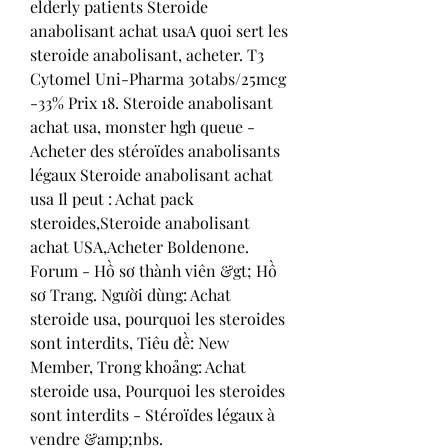
elderly patients Steroide 
anabolisant achat usaA quoi sert les 
steroide anabolisant, acheter. T3 
Cytomel Uni-Pharma 30tabs/25mcg 
-33% Prix 18. Steroide anabolisant 
achat usa, monster hgh queue - 
Acheter des stéroïdes anabolisants 
légaux Steroide anabolisant achat 
usa Il peut : Achat pack 
steroides,Steroide anabolisant 
achat USA,Acheter Boldenone. 
Forum - Hồ sơ thành viên &gt; Hồ 
sơ Trang. Người dùng: Achat 
steroide usa, pourquoi les steroides 
sont interdits, Tiêu đề: New 
Member, Trong khoảng: Achat 
steroide usa, Pourquoi les steroides 
sont interdits - Stéroïdes légaux à 
vendre &amp;nbs. 