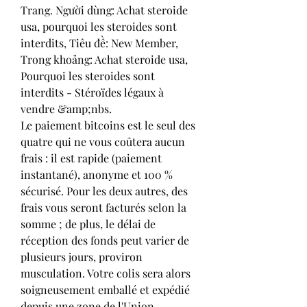
Trang. Người dùng: Achat steroide 
usa, pourquoi les steroides sont 
interdits, Tiêu đề: New Member, 
Trong khoảng: Achat steroide usa, 
Pourquoi les steroides sont 
interdits - Stéroïdes légaux à 
vendre &amp;nbs. 
Le paiement bitcoins est le seul des 
quatre qui ne vous coûtera aucun 
frais : il est rapide (paiement 
instantané), anonyme et 100 % 
sécurisé. Pour les deux autres, des 
frais vous seront facturés selon la 
somme ; de plus, le délai de 
réception des fonds peut varier de 
plusieurs jours, proviron 
musculation. Votre colis sera alors 
soigneusement emballé et expédié 
depuis une zone de l'Union 