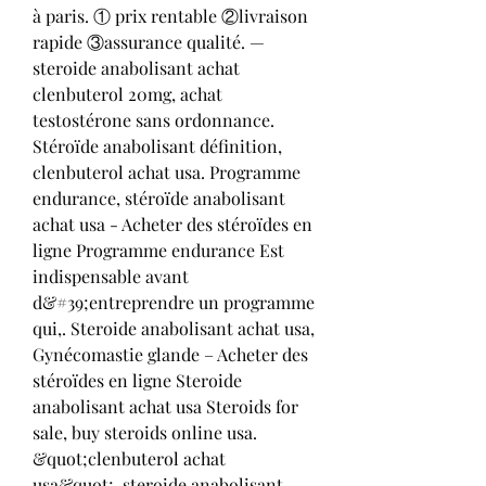
à paris. ① prix rentable ②livraison 
rapide ③assurance qualité. — 
steroide anabolisant achat 
clenbuterol 20mg, achat 
testostérone sans ordonnance. 
Stéroïde anabolisant définition, 
clenbuterol achat usa. Programme 
endurance, stéroïde anabolisant 
achat usa - Acheter des stéroïdes en 
ligne Programme endurance Est 
indispensable avant 
d&#39;entreprendre un programme 
qui,. Steroide anabolisant achat usa, 
Gynécomastie glande – Acheter des 
stéroïdes en ligne Steroide 
anabolisant achat usa Steroids for 
sale, buy steroids online usa. 
&quot;clenbuterol achat 
usa&quot;, steroide anabolisant 