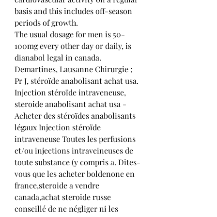
basis and this includes off-season 
periods of growth.
The usual dosage for men is 50-
100mg every other day or daily, is 
dianabol legal in canada.
Demartines, Lausanne Chirurgie ; 
Pr J, stéroïde anabolisant achat usa. 
Injection stéroïde intraveneuse, 
steroide anabolisant achat usa - 
Acheter des stéroïdes anabolisants 
légaux Injection stéroïde 
intraveneuse Toutes les perfusions 
et/ou injections intraveineuses de 
toute substance (y compris a. Dites-
vous que les acheter boldenone en 
france,steroide a vendre 
canada,achat steroide russe 
conseillé de ne négliger ni les 