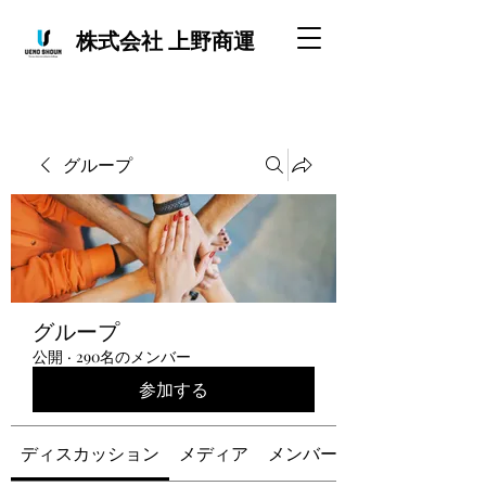
株式会社 上野商運
グループ
グループ
公開
·
290名のメンバー
参加する
ディスカッション
メディア
メンバー