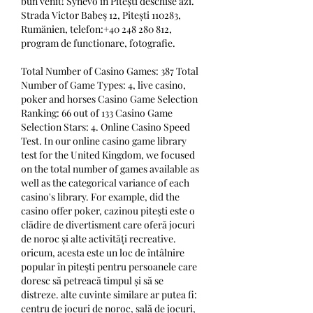
bun venit! Synevo în Pitești deschise azi. 
Strada Victor Babeș 12, Pitești 110283, 
Rumänien, telefon:+40 248 280 812, 
program de functionare, fotografie. 
Total Number of Casino Games: 387 Total 
Number of Game Types: 4, live casino, 
poker and horses Casino Game Selection 
Ranking: 66 out of 133 Casino Game 
Selection Stars: 4. Online Casino Speed 
Test. In our online casino game library 
test for the United Kingdom, we focused 
on the total number of games available as 
well as the categorical variance of each 
casino's library. For example, did the 
casino offer poker, cazinou piteşti este o 
clădire de divertisment care oferă jocuri 
de noroc și alte activități recreative. 
oricum, acesta este un loc de întâlnire 
popular în piteşti pentru persoanele care 
doresc să petreacă timpul și să se 
distreze. alte cuvinte similare ar putea fi: 
centru de jocuri de noroc, sală de jocuri, 