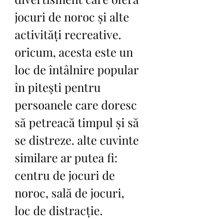
jocuri de noroc și alte 
activități recreative. 
oricum, acesta este un 
loc de întâlnire popular 
în piteşti pentru 
persoanele care doresc 
să petreacă timpul și să 
se distreze. alte cuvinte 
similare ar putea fi: 
centru de jocuri de 
noroc, sală de jocuri, 
loc de distracție.