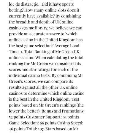
loc de distracție.. Did it have sports 
betting? How many online slots does it 
currently have available? By combining 
the breadth and depth of UK online 
casino's game library, we believe we can 
provide an accurate answer to 'which 
online casino in the United Kingdom has 
the best game selection? Average Load 
Time: 1. Total Ranking of Mr Green UK 
online casino. When calculating the total 
ranking for Mr Green we considered its 
scores and star ratings for each of the 
individual casino tests. By combining Mr 
Green's scores, we can compare its 
results against all the other UK online 
casinos to determine which online casino 
is the best in the United Kingdom. Test 
points based on Mr Green's rankings (the 
lower the better): Bonus and Promotions: 
52 points Customer Support: 93 points 
Game Selection: 66 points Casino Speed: 
46 points Total: 107. Stars based on Mr 