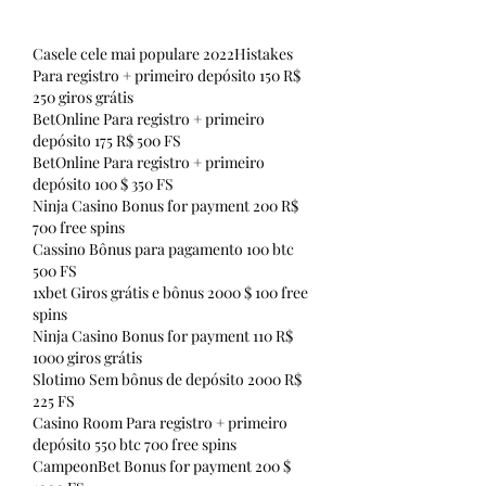
Casele cele mai populare 2022Histakes 
Para registro + primeiro depósito 150 R$ 
250 giros grátis
BetOnline Para registro + primeiro 
depósito 175 R$ 500 FS
BetOnline Para registro + primeiro 
depósito 100 $ 350 FS
Ninja Casino Bonus for payment 200 R$ 
700 free spins
Cassino Bônus para pagamento 100 btc 
500 FS
1xbet Giros grátis e bônus 2000 $ 100 free 
spins
Ninja Casino Bonus for payment 110 R$ 
1000 giros grátis
Slotimo Sem bônus de depósito 2000 R$ 
225 FS
Casino Room Para registro + primeiro 
depósito 550 btc 700 free spins
CampeonBet Bonus for payment 200 $ 