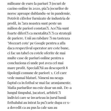
milioane de euro la pariuri ?i jocuri de 
cazino online in 2020, pia?a jocurilor de 
noroc aproape dublandu-se in pandemie. 
Potrivit cifrelor furnizate de industria de 
profil, in ?ara noastra sunt peste un 
milion de pariori constan?i. Ace?tia sunt 
foarte diferi?i ca mentalita?i ?i ca strategii 
de pariere. Unii au rabdare ?i nu tasteaza 
'Mozzart cote' pe Google pentru a afla 
daca respectivul operator are cote bune, 
ci fac un tabel cu cotele oferite de mai 
multe case de pariuri online pentru a 
concluziona ei unde pot avea cel mai 
mare profit. Speciali?tii au descoperit 8 
tipologii comune de pariori: 1. Cel care 
vede numai blaturi. Nimeni nu neaga 
faptul ca in fotbal se mai fac aranjamente. 
Mafia pariurilor nu este doar un mit. De-a 
lungul timpului, jucatori, arbitrii ?i 
indivizi care se invarteau in jurul lumii 
fotbalului au intrat la pu?carie dupa ce s-
a dovedit ca au pus la cale sau au 