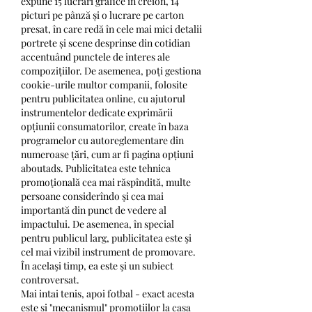
expune 15 lucrări grafice în creion, 14 
picturi pe pânză și o lucrare pe carton 
presat, în care redă în cele mai mici detalii 
portrete și scene desprinse din cotidian 
accentuând punctele de interes ale 
compozițiilor. De asemenea, poți gestiona 
cookie-urile multor companii, folosite 
pentru publicitatea online, cu ajutorul 
instrumentelor dedicate exprimării 
opțiunii consumatorilor, create în baza 
programelor cu autoreglementare din 
numeroase țări, cum ar fi pagina opțiuni 
aboutads. Publicitatea este tehnica 
promoţională cea mai răspîndită, multe 
persoane considerîndo şi cea mai 
importantă din punct de vedere al 
impactului. De asemenea, în special 
pentru publicul larg, publicitatea este şi 
cel mai vizibil instrument de promovare. 
În acelaşi timp, ea este şi un subiect 
controversat. 
Mai intai tenis, apoi fotbal - exact acesta 
este si "mecanismul" promotiilor la casa 