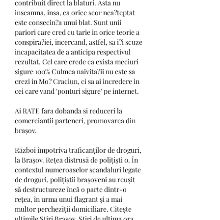
contribuit direct la blaturi. Asta nu 
inseamna, insa, ca orice scor nea?teptat 
este consecin?a unui blat. Sunt unii 
pariori care cred cu tarie in orice teorie a 
conspira?iei, incercand, astfel, sa i?i scuze 
incapacitatea de a anticipa respectivul 
rezultat. Cel care crede ca exista meciuri 
sigure 100% Culmea naivita?ii nu este sa 
crezi in Mo? Craciun, ci sa ai incredere in 
cei care vand 'ponturi sigure' pe internet.
Ai RATE fara dobanda si reduceri la 
comerciantii parteneri, promovarea din 
brașov.
Război împotriva traficanților de droguri, 
la Brașov. Rețea distrusă de polițiști 0. În 
contextul numeroaselor scandaluri legate 
de droguri, polițiștii brașoveni au reușit 
să destructureze încă o parte dintr-o 
rețea, în urma unui flagrant și a mai 
multor percheziții domiciliare. Citește 
ultimile Știri Brașov. Știri de ultima ora 