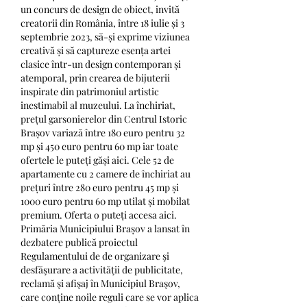
un concurs de design de obiect, invită 
creatorii din România, între 18 iulie și 3 
septembrie 2023, să-și exprime viziunea 
creativă și să captureze esența artei 
clasice într-un design contemporan și 
atemporal, prin crearea de bijuterii 
inspirate din patrimoniul artistic 
inestimabil al muzeului. La închiriat, 
prețul garsonierelor din Centrul Istoric 
Brașov variază între 180 euro pentru 32 
mp și 450 euro pentru 60 mp iar toate 
ofertele le puteți găși aici. Cele 52 de 
apartamente cu 2 camere de închiriat au 
prețuri între 280 euro pentru 45 mp și 
1000 euro pentru 60 mp utilat și mobilat 
premium. Oferta o puteți accesa aici. 
Primăria Municipiului Brașov a lansat în 
dezbatere publică proiectul 
Regulamentului de de organizare şi 
desfăşurare a activităţii de publicitate, 
reclamă şi afişaj în Municipiul Braşov, 
care conține noile reguli care se vor aplica 