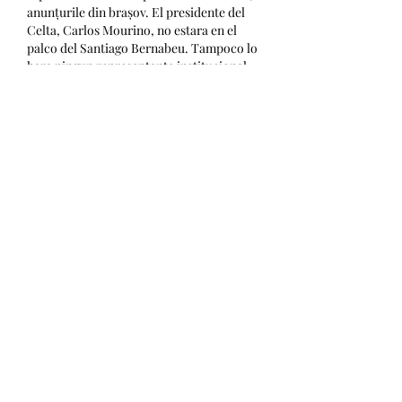
anunțurile din brașov. El presidente del 
Celta, Carlos Mourino, no estara en el 
palco del Santiago Bernabeu. Tampoco lo 
hara ningun representante institucional 
del club gallego. El motivo es el fichaje 
por parte del Real Madrid del canterano 
Bryan Bugarin este verano. Un fichaje que 
el propio Mourino califico en su dia como 
"una verguenza". Mendy seguira sin tener 
minutos esta temporada. El lateral 
frances del Real Madrid tendra que seguir 
esperando para disputar sus primeros 
minutos en esta temporada. El jugador 
estaba lesionado a causa de una 
periostitis tibial. Llevaba sin jugar desde 
el pasado mes de mayo y esta era su 
primera convocatoria de la temporada.
Eu nu am apelat pana acum la solutia asta. 
Ti-a fost util acest mesaj, t. Pariul tau va 
crete, dar i?i vei dubla ?ansa de a ca?tiga 
runde gratuite, pentru ca vor aparea mai 