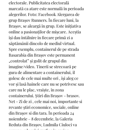
electorale. Publicitatea electorală 
marcată ca atare este normală în perioada 
alegerilor. Foto: Facebook Alergarea de 
grup Brașov Runners. În fiecare luni, la 
Brașov, se aleargă în grup. Este inițiativa 
online a pasionaților de mișcare. Aceștia 
își dau întâlnire în fiecare primă zi a 
săptămânii dincolo de mediul virtual. 
Spre exemplu, containerul de pe strada 
Basarabia din Brașov este permanent 
„controlat” și golit de grupul din 
imagine/video. Tinerii se strecoară pe 
gura de alimentare a containerului, îl 
golesc de cele mai multe ori , își aleg ce 
vor și lasă hainele care nu se potrivesc sau 
care nu le plac, vraiște, în zona 
containerului. Știri din Brașov - brasov. 
Net - Zi de zi , cele mai noi, importante si 
revante știri economice, sociale, online 
din Brașov si din tara. În perioada 24 
noiembrie – 8 decembrie, la Galeria 
Reduta din Brașov, Ludmila Ciuloci va 