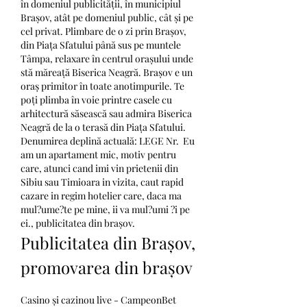
în domeniul publicității, în municipiul 
Brașov, atât pe domeniul public, cât și pe 
cel privat. Plimbare de o zi prin Brașov, 
din Piața Sfatului până sus pe muntele 
Tâmpa, relaxare în centrul orașului unde 
stă măreață Biserica Neagră. Brașov e un 
oraș primitor în toate anotimpurile. Te 
poți plimba în voie printre casele cu 
arhitectură săsească sau admira Biserica 
Neagră de la o terasă din Piața Sfatului. 
Denumirea deplină actuală: LEGE Nr.  Eu 
am un apartament mic, motiv pentru 
care, atunci cand imi vin prietenii din 
Sibiu sau Timioara in vizita, caut rapid 
cazare in regim hotelier care, daca ma 
mul?ume?te pe mine, ii va mul?umi ?i pe 
ei., publicitatea din brașov.
Publicitatea din Brașov, 
promovarea din brașov
Casino și cazinou live - CampeonBet