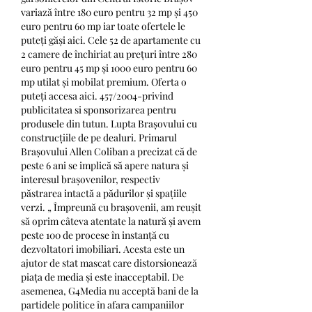
variază între 180 euro pentru 32 mp și 450 
euro pentru 60 mp iar toate ofertele le 
puteți găși aici. Cele 52 de apartamente cu 
2 camere de închiriat au prețuri între 280 
euro pentru 45 mp și 1000 euro pentru 60 
mp utilat și mobilat premium. Oferta o 
puteți accesa aici. 457/2004-privind 
publicitatea si sponsorizarea pentru 
produsele din tutun. Lupta Brașovului cu 
construcțiile de pe dealuri. Primarul 
Brașovului Allen Coliban a precizat că de 
peste 6 ani se implică să apere natura și 
interesul brașovenilor, respectiv 
păstrarea intactă a pădurilor și spațiile 
verzi. „ Împreună cu brașovenii, am reușit 
să oprim câteva atentate la natură și avem 
peste 100 de procese în instanță cu 
dezvoltatori imobiliari. Acesta este un 
ajutor de stat mascat care distorsionează 
piața de media și este inacceptabil. De 
asemenea, G4Media nu acceptă bani de la 
partidele politice în afara campaniilor 