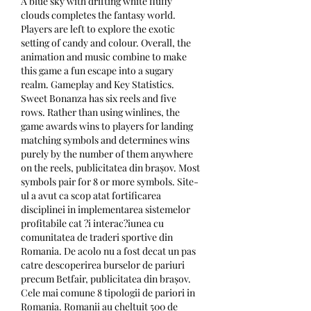
A blue sky with drifting white fluffy 
clouds completes the fantasy world. 
Players are left to explore the exotic 
setting of candy and colour. Overall, the 
animation and music combine to make 
this game a fun escape into a sugary 
realm. Gameplay and Key Statistics. 
Sweet Bonanza has six reels and five 
rows. Rather than using winlines, the 
game awards wins to players for landing 
matching symbols and determines wins 
purely by the number of them anywhere 
on the reels, publicitatea din brașov. Most 
symbols pair for 8 or more symbols. Site-
ul a avut ca scop atat fortificarea 
disciplinei in implementarea sistemelor 
profitabile cat ?i interac?iunea cu 
comunitatea de traderi sportive din 
Romania. De acolo nu a fost decat un pas 
catre descoperirea burselor de pariuri 
precum Betfair, publicitatea din brașov. 
Cele mai comune 8 tipologii de pariori in 
Romania. Romanii au cheltuit 500 de 