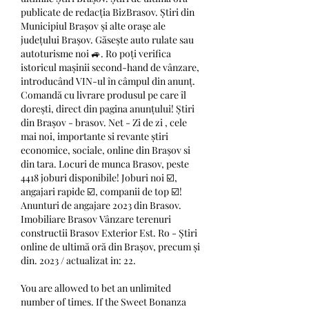
publicate de redacția BizBrasov. Știri din 
Municipiul Brașov și alte orașe ale 
județului Brașov. Găsește auto rulate sau 
autoturisme noi 🚙. Ro poți verifica 
istoricul mașinii second-hand de vânzare, 
introducând VIN-ul în câmpul din anunț. 
Comandă cu livrare produsul pe care îl 
dorești, direct din pagina anunțului! Știri 
din Brașov - brasov. Net - Zi de zi , cele 
mai noi, importante si revante știri 
economice, sociale, online din Brașov si 
din tara. Locuri de munca Brasov, peste 
4418 joburi disponibile! Joburi noi ☑️, 
angajari rapide ☑️, companii de top ☑️! 
Anunturi de angajare 2023 din Brasov. 
Imobiliare Brasov Vânzare terenuri 
constructii Brasov Exterior Est. Ro - Știri 
online de ultimă oră din Brașov, precum și 
din. 2023 / actualizat in: 22. 
You are allowed to bet an unlimited 
number of times. If the Sweet Bonanza 