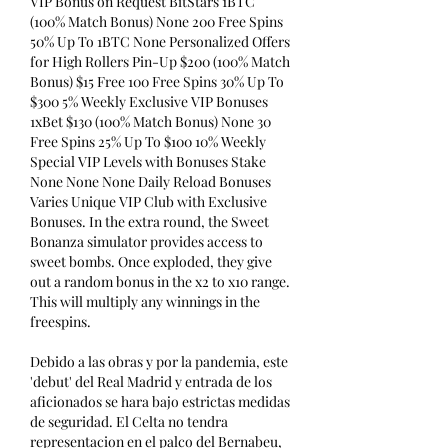
VIP Bonus on Request BitStars 1BTC 
(100% Match Bonus) None 200 Free Spins 
50% Up To 1BTC None Personalized Offers 
for High Rollers Pin-Up $200 (100% Match 
Bonus) $15 Free 100 Free Spins 30% Up To 
$300 5% Weekly Exclusive VIP Bonuses 
1xBet $130 (100% Match Bonus) None 30 
Free Spins 25% Up To $100 10% Weekly 
Special VIP Levels with Bonuses Stake 
None None None Daily Reload Bonuses 
Varies Unique VIP Club with Exclusive 
Bonuses. In the extra round, the Sweet 
Bonanza simulator provides access to 
sweet bombs. Once exploded, they give 
out a random bonus in the x2 to x10 range. 
This will multiply any winnings in the 
freespins.
Debido a las obras y por la pandemia, este 
'debut' del Real Madrid y entrada de los 
aficionados se hara bajo estrictas medidas 
de seguridad. El Celta no tendra 
representacion en el palco del Bernabeu, 