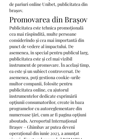
de pariuri online Unibet, publicitatea din 
brașov.
Promovarea din Brașov
Publicitatea este tehnica promoţională 
cea mai răspîndită, multe persoane 
considerîndo şi cea mai importantă din 
punct de vedere al impactului. De 
asemenea, în special pentru publicul larg, 
publicitatea este şi cel mai vizibil 
instrument de promovare. În acelaşi timp, 
ea este şi un subiect controversat. De 
asemenea, poți gestiona cookie-urile 
multor companii, folosite pentru 
publicitatea online, cu ajutorul 
instrumentelor dedicate exprimării 
opțiunii consumatorilor, create în baza 
programelor cu autoreglementare din 
numeroase țări, cum ar fi pagina opțiuni 
aboutads. Aeroportul Internațional 
Brașov – Ghimbav ar putea deveni 
operațional din iunie 2023, a anunțat 