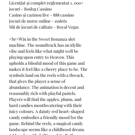
Licențiat și complet reglementat 1. 000+ 
jocuri - Bodog Cassino
Casino și cazinou live - 888 cassino
Jocuri de noroc online - 1xslots
Mii de jocuri de calitate - Royal Vegas
<br>Win in the Sweet Bonanza slot 
machine. The soundtrack has an idyllic 
vibe and feels like what might well be 
playing upon entry to Heaven. This 
upholds a blissful mood of this game and 
makes it feel like a cheery place to be. The 
symbols land on the reels with a thwack, 
that gives the player a sense of 
abundance. The animation is decent and 
reasonably rich with playful pastels. 
Players will find the apples, plums, and 
hard candies mouthwatering with their 
juicy colours. A dainty red heart-shaped 
candy embodies a friendly mood for the 
game. Behind the reels, a magical candy 
landscape seems like a childhood dream. 