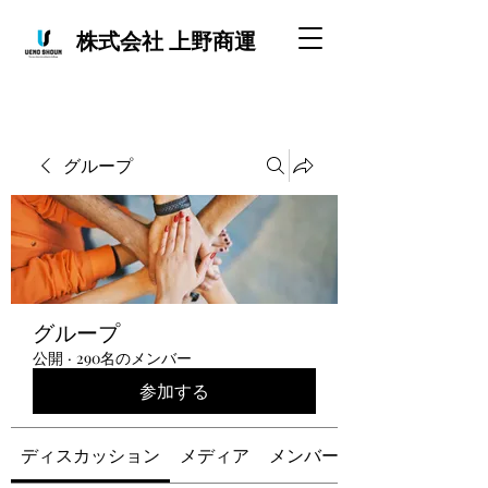
株式会社 上野商運
グループ
グループ
公開
·
290名のメンバー
参加する
ディスカッション
メディア
メンバー