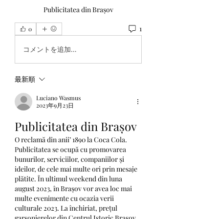
Publicitatea din Brașov
1
0
コメントを追加…
最新順
Luciano Wasmus
2023年9月23日
Publicitatea din Brașov
O reclamă din anii’ 1890 la Coca Cola. 
Publicitatea se ocupă cu promovarea 
bunurilor, serviciilor, companiilor și 
ideilor, de cele mai multe ori prin mesaje 
plătite. În ultimul weekend din luna 
august 2023, în Brașov vor avea loc mai 
multe evenimente cu ocazia verii 
culturale 2023. La închiriat, prețul 
garsonierelor din Centrul Istoric Brașov 