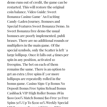
demo runs out of credit, the game can be 
restarted. This will restore the original 
coin balance. Video Guide: Sweet 
Bonanza Casino Game ' An Exciting 
Candy-Laden Journey. Bonuses and 
Special Features Sweet Bonanza Demo. In 
Sweet Bonanza free demo the usual 
bonuses are poorly implemented, publi 
brasov. There are no additional rounds or 
multipliers in the main game. Of the 
special symbols, only the Scatter is left ' a 
large lollipop. Once it falls out 4 times per 
spin in any position, activated 10 
freespins. The bet on each of them 
remains the same. There is an option to 
get an extra 5 free spins if 3 or more 
lollipops are repeatedly rolled in the 
bonus game. Casino Sign-Up Bonus No 
Deposit Bonus Free Spins Reload Bonus 
Cashback VIP/High Roller Bonus 1Win 
$100 (100% Match Bonus) $10 Free 50 Free 
Spins 50% Up To $200 10% Weekly Special 