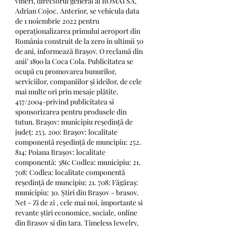
vineri, directorul general al ROMATSA, 
Adrian Cojoc. Anterior, se vehicula data 
de 1 noiembrie 2022 pentru 
operaționalizarea primului aeroport din 
România construit de la zero în ultimii 50 
de ani, informează Brașov. O reclamă din 
anii’ 1890 la Coca Cola. Publicitatea se 
ocupă cu promovarea bunurilor, 
serviciilor, companiilor și ideilor, de cele 
mai multe ori prin mesaje plătite. 
457/2004-privind publicitatea si 
sponsorizarea pentru produsele din 
tutun. Brașov: municipiu reședință de 
județ: 253. 200: Brașov: localitate 
componentă reședință de muncipiu: 252. 
814: Poiana Brașov: localitate 
componentă: 386: Codlea: municipiu: 21. 
708: Codlea: localitate componentă 
reședință de muncipiu: 21. 708: Făgăraș: 
municipiu: 30. Știri din Brașov - brasov. 
Net - Zi de zi , cele mai noi, importante si 
revante știri economice, sociale, online 
din Brașov si din tara. Timeless Jewelry, 