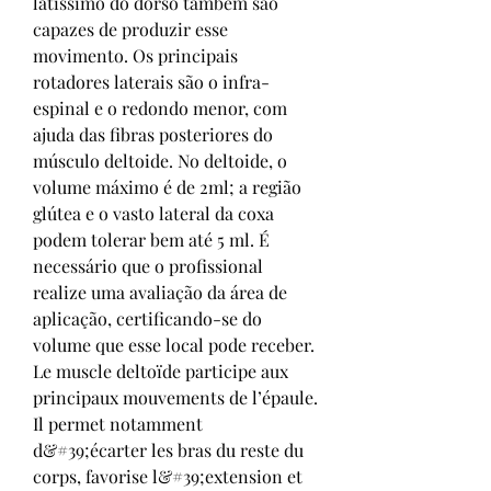
latíssimo do dorso também são 
capazes de produzir esse 
movimento. Os principais 
rotadores laterais são o infra-
espinal e o redondo menor, com 
ajuda das fibras posteriores do 
músculo deltoide. No deltoide, o 
volume máximo é de 2ml; a região 
glútea e o vasto lateral da coxa 
podem tolerar bem até 5 ml. É 
necessário que o profissional 
realize uma avaliação da área de 
aplicação, certificando-se do 
volume que esse local pode receber. 
Le muscle deltoïde participe aux 
principaux mouvements de l’épaule. 
Il permet notamment 
d&#39;écarter les bras du reste du 
corps, favorise l&#39;extension et 