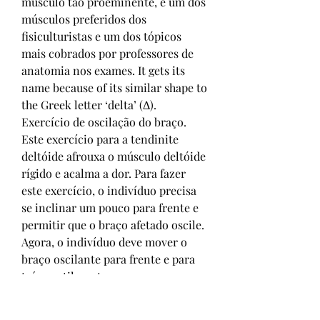
músculo tão proeminente, é um dos 
músculos preferidos dos 
fisiculturistas e um dos tópicos 
mais cobrados por professores de 
anatomia nos exames. It gets its 
name because of its similar shape to 
the Greek letter ‘delta’ (Δ). 
Exercício de oscilação do braço. 
Este exercício para a tendinite 
deltóide afrouxa o músculo deltóide 
rígido e acalma a dor. Para fazer 
este exercício, o indivíduo precisa 
se inclinar um pouco para frente e 
permitir que o braço afetado oscile. 
Agora, o indivíduo deve mover o 
braço oscilante para frente e para 
trás gentilmente. 
Share on other sites, stéroides. Fait 
partie de ceux dont la prise de 