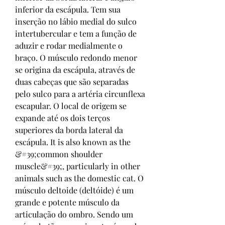
inferior da escápula. Tem sua 
inserção no lábio medial do sulco 
intertubercular e tem a função de 
aduzir e rodar medialmente o 
braço. O músculo redondo menor 
se origina da escápula, através de 
duas cabeças que são separadas 
pelo sulco para a artéria circunflexa 
escapular. O local de origem se 
expande até os dois terços 
superiores da borda lateral da 
escápula. It is also known as the 
&#39;common shoulder 
muscle&#39;, particularly in other 
animals such as the domestic cat. O 
músculo deltoide (deltóide) é um 
grande e potente músculo da 
articulação do ombro. Sendo um 