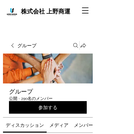
株式会社 上野商運
グループ
グループ
公開
·
290名のメンバー
参加する
ディスカッション
メディア
メンバー