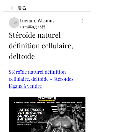
戻る
Luciano Wasmus
Luciano Wasmus
2023年9月18日
Stéroïde naturel 
définition cellulaire, 
deltoide
Stéroïde naturel définition 
cellulaire, deltoide - Stéroïdes 
légaux à vendre