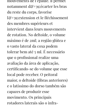
mouvements de l’épaule. Il permet 
notamment d&#39;écarter les bras 
du reste du corps, favorise 
l&#39;extension et le fléchissement 
des membres supérieurs et 
intervient dans leurs mouvements 
de rotation. No deltoide, o volume 
máximo é de 2ml; a região glútea e 
o vasto lateral da coxa podem 
tolerar bem até 5 ml. É necessário 
que o profissional realize uma 
avaliação da área de aplicação, 
certificando-se do volume que esse 
local pode receber. O peitoral 
maior, o deltoide (fibras anteriores) 
e o latíssimo do dorso também são 
capazes de produzir esse 
movimento. Os principais 
rotadores laterais são o infra-