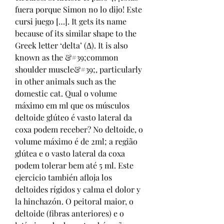
fuera porque Simon no lo dijo! Este 
cursi juego […]. It gets its name 
because of its similar shape to the 
Greek letter ‘delta’ (Δ). It is also 
known as the &#39;common 
shoulder muscle&#39;, particularly 
in other animals such as the 
domestic cat. Qual o volume 
máximo em ml que os músculos 
deltoide glúteo é vasto lateral da 
coxa podem receber? No deltoide, o 
volume máximo é de 2ml; a região 
glútea e o vasto lateral da coxa 
podem tolerar bem até 5 ml. Este 
ejercicio también afloja los 
deltoides rígidos y calma el dolor y 
la hinchazón. O peitoral maior, o 
deltoide (fibras anteriores) e o 