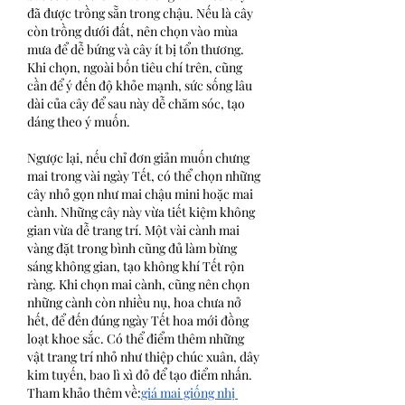
đã được trồng sẵn trong chậu. Nếu là cây 
còn trồng dưới đất, nên chọn vào mùa 
mưa để dễ bứng và cây ít bị tổn thương. 
Khi chọn, ngoài bốn tiêu chí trên, cũng 
cần để ý đến độ khỏe mạnh, sức sống lâu 
dài của cây để sau này dễ chăm sóc, tạo 
dáng theo ý muốn.
Ngược lại, nếu chỉ đơn giản muốn chưng 
mai trong vài ngày Tết, có thể chọn những 
cây nhỏ gọn như mai chậu mini hoặc mai 
cành. Những cây này vừa tiết kiệm không 
gian vừa dễ trang trí. Một vài cành mai 
vàng đặt trong bình cũng đủ làm bừng 
sáng không gian, tạo không khí Tết rộn 
ràng. Khi chọn mai cành, cũng nên chọn 
những cành còn nhiều nụ, hoa chưa nở 
hết, để đến đúng ngày Tết hoa mới đồng 
loạt khoe sắc. Có thể điểm thêm những 
vật trang trí nhỏ như thiệp chúc xuân, dây 
kim tuyến, bao lì xì đỏ để tạo điểm nhấn.
Tham khảo thêm về:
giá mai giống nhị 