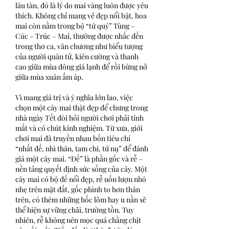
lâu tàn, đó là lý do mai vàng luôn được yêu 
thích. Không chỉ mang vẻ đẹp nổi bật, hoa 
mai còn nằm trong bộ “tứ quý” Tùng – 
Cúc – Trúc – Mai, thường được nhắc đến 
trong thơ ca, văn chương như biểu tượng 
của người quân tử, kiên cường và thanh 
cao giữa mùa đông giá lạnh để rồi bừng nở 
giữa mùa xuân ấm áp.
Vì mang giá trị và ý nghĩa lớn lao, việc 
chọn một cây mai thật đẹp để chưng trong 
nhà ngày Tết đòi hỏi người chơi phải tinh 
mắt và có chút kinh nghiệm. Từ xưa, giới 
chơi mai đã truyền nhau bốn tiêu chí 
“nhất đế, nhì thân, tam chi, tứ nụ” để đánh 
giá một cây mai. “Đế” là phần gốc và rễ – 
nền tảng quyết định sức sống của cây. Một 
cây mai có bộ đế nổi đẹp, rễ uốn lượn nhô 
nhẹ trên mặt đất, gốc phình to hơn thân 
trên, có thêm những hốc lõm hay u nần sẽ 
thể hiện sự vững chãi, trường tồn. Tuy 
nhiên, rễ không nên mọc quá chằng chịt 