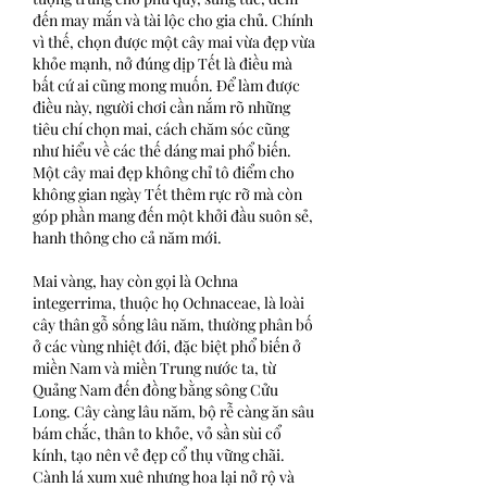
đến may mắn và tài lộc cho gia chủ. Chính 
vì thế, chọn được một cây mai vừa đẹp vừa 
khỏe mạnh, nở đúng dịp Tết là điều mà 
bất cứ ai cũng mong muốn. Để làm được 
điều này, người chơi cần nắm rõ những 
tiêu chí chọn mai, cách chăm sóc cũng 
như hiểu về các thế dáng mai phổ biến. 
Một cây mai đẹp không chỉ tô điểm cho 
không gian ngày Tết thêm rực rỡ mà còn 
góp phần mang đến một khởi đầu suôn sẻ, 
hanh thông cho cả năm mới.
Mai vàng, hay còn gọi là Ochna 
integerrima, thuộc họ Ochnaceae, là loài 
cây thân gỗ sống lâu năm, thường phân bố 
ở các vùng nhiệt đới, đặc biệt phổ biến ở 
miền Nam và miền Trung nước ta, từ 
Quảng Nam đến đồng bằng sông Cửu 
Long. Cây càng lâu năm, bộ rễ càng ăn sâu 
bám chắc, thân to khỏe, vỏ sần sùi cổ 
kính, tạo nên vẻ đẹp cổ thụ vững chãi. 
Cành lá xum xuê nhưng hoa lại nở rộ và 