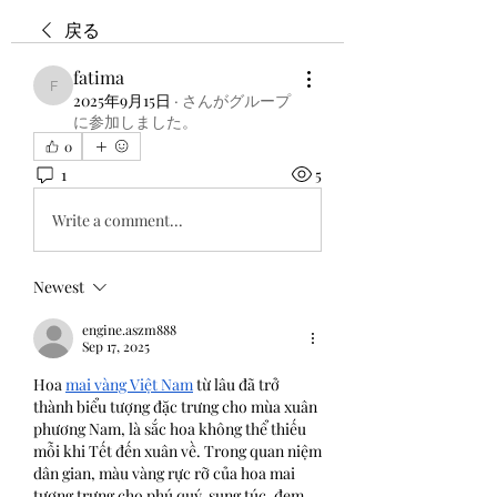
戻る
fatima
fatima
2025年9月15日
·
さんがグループ
に参加しました。
0
1
5
Write a comment...
Newest
engine.aszm888
Sep 17, 2025
Hoa 
mai vàng Việt Nam
 từ lâu đã trở 
thành biểu tượng đặc trưng cho mùa xuân 
phương Nam, là sắc hoa không thể thiếu 
mỗi khi Tết đến xuân về. Trong quan niệm 
dân gian, màu vàng rực rỡ của hoa mai 
tượng trưng cho phú quý, sung túc, đem 