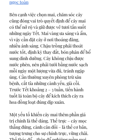
ngọc toàn
Bên cạnh việc chọn mai, chăm sóc cây 
cũng đóng vai trò quyết định để cây mai 
có thể nở rộ và giữ được vẻ tươi tắn suốt 
những ngày Tết. Mai vàng ưa sáng và ẩm, 
vì vậy cần đặt cây ở nơi thoáng đãng, 
nhiều ánh sáng. Chậu trồng phải thoát 
nước tốt, định kỳ thay đất, bón phân để bổ 
sung dinh dưỡng. Cây không chịu được 
nước phèn, nên phải tưới bằng nước sạch 
mỗi ngày một lượng vừa đủ, tránh ngập 
úng. Cần thường xuyên phòng trừ sâu 
bệnh, cắt tỉa những cành yếu, già cỗi. 
Trước Tết khoảng 2 – 3 tuần, tiến hành 
tuốt lá toàn bộ cây để kích thích cây ra 
hoa đồng loạt đúng dịp xuân.
Một yếu tố khiến cây mai thêm phần giá 
trị chính là thế dáng. Thế trực – cây mọc 
thẳng đứng, cành cân đối – là thế cơ bản, 
tượng trưng cho sự chính trực, vững chãi. 
Thế thác đổ – thân đổ nghiêng mềm mại – 