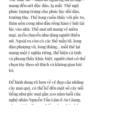
mang đến nét độc đáo, lạ mắt. Thế ngũ 
phúc tượng trưng cho phúc lộc dồi dào, 
trường thọ. Thế long cuốn thủy với gốc to, 
thân uốn cong như đầu rồng hàm ý hút tài 
lộc vào nhà. Thế mai nữ mang vẻ mềm 
mại, uyển chuyển như dáng người thiếu 
nữ. Ngoài ra còn có các thế mẫu tử, long 
đàn phượng vũ, long thăng… mỗi thế lại 
mang một ý nghĩa riêng, thể hiện cá tính 
và phong thủy khác biệt, người chơi có thể 
chọn tùy theo sở thích và không gian bài 
trí.
Để hình dung rõ hơn về vẻ đẹp của những 
cây mai quý, có thể kể đến một số cây nổi 
tiếng như gốc mai gần 200 năm tuổi của 
nghệ nhân Nguyễn Tấn Lãm ở An Giang, 
cây mai tán dày nụ nhiều của nghệ nhân 
Đồng Tháp, cây mai 5 cánh truyền thống ở 
Lai Vung có gốc hơn 1 mét, cao gần 5 mét, 
tán rộng hơn 8 mét, hay cây mai dáng 
thông cao 6 mét, tán 6 mét, đã hơn 90 năm 