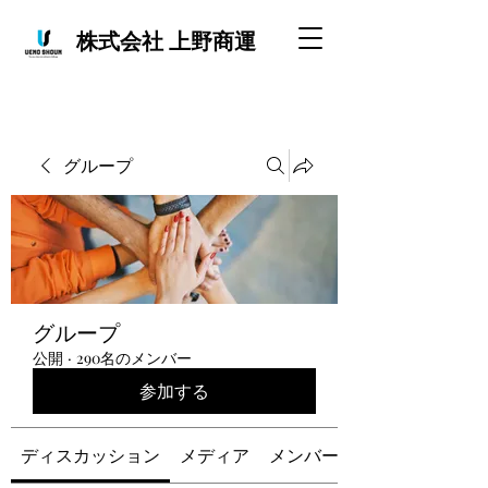
株式会社 上野商運
グループ
グループ
公開
·
290名のメンバー
参加する
ディスカッション
メディア
メンバー