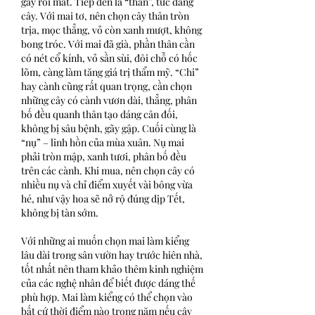
gây rối mắt. Tiếp đến là “thân”, tức dáng 
cây. Với mai tơ, nên chọn cây thân tròn 
trịa, mọc thẳng, vỏ còn xanh mượt, không 
bong tróc. Với mai đã già, phần thân cần 
có nét cổ kính, vỏ sần sùi, đôi chỗ có hốc 
lõm, càng làm tăng giá trị thẩm mỹ. “Chi” 
hay cành cũng rất quan trọng, cần chọn 
những cây có cành vươn dài, thẳng, phân 
bố đều quanh thân tạo dáng cân đối, 
không bị sâu bệnh, gãy gập. Cuối cùng là 
“nụ” – linh hồn của mùa xuân. Nụ mai 
phải tròn mập, xanh tươi, phân bố đều 
trên các cành. Khi mua, nên chọn cây có 
nhiều nụ và chỉ điểm xuyết vài bông vừa 
hé, như vậy hoa sẽ nở rộ đúng dịp Tết, 
không bị tàn sớm.
Với những ai muốn chọn mai làm kiểng 
lâu dài trong sân vườn hay trước hiên nhà, 
tốt nhất nên tham khảo thêm kinh nghiệm 
của các nghệ nhân để biết được dáng thế 
phù hợp. Mai làm kiểng có thể chọn vào 
bất cứ thời điểm nào trong năm nếu cây 