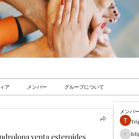
ィア
メンバー
グループについて
メンバ
Tri
fel
drolona venta esteroides 
felipep