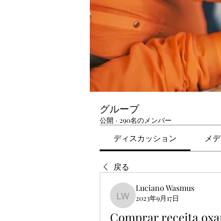
グループ
公開
·
290名のメンバー
ディスカッション
メデ
戻る
Luciano Wasmus
2023年9月17日
Luciano Wasmus
Comprar receita oxan