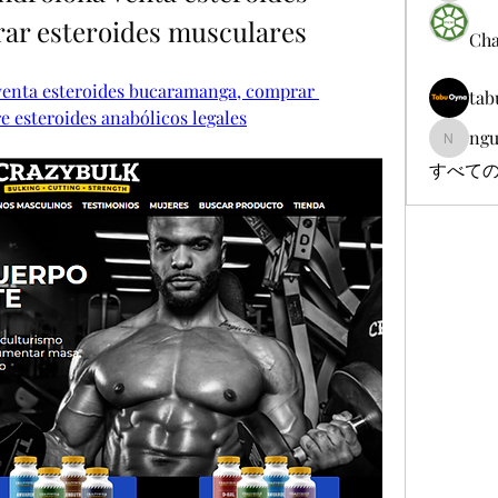
ar esteroides musculares
Cha
enta esteroides bucaramanga, comprar 
tab
 esteroides anabólicos legales
ngu
nguyenb
すべての