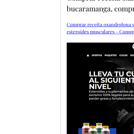
bucaramanga, compr
Comprar receita oxandrolona v
esteroides musculares - Compre