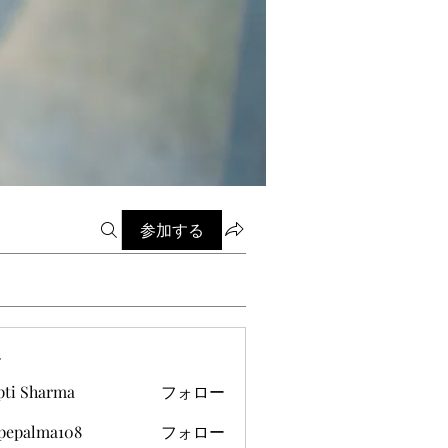
参加する
ー
pti Sharma
フォロー
ipepalma108
フォロー
alma108