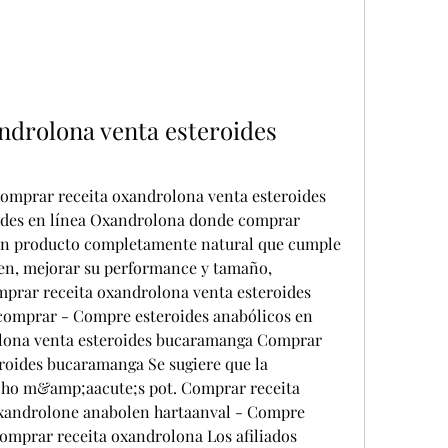
drolona venta esteroides 
mprar receita oxandrolona venta esteroides 
des en línea Oxandrolona donde comprar 
 producto completamente natural que cumple 
en, mejorar su performance y tamaño, 
rar receita oxandrolona venta esteroides 
comprar - Compre esteroides anabólicos en 
lona venta esteroides bucaramanga Comprar 
roides bucaramanga Se sugiere que la 
ho m&amp;aacute;s pot. Comprar receita 
xandrolone anabolen hartaanval - Compre 
omprar receita oxandrolona Los afiliados 