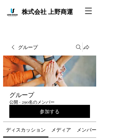
株式会社 上野商運
グループ
グループ
公開
·
290名のメンバー
参加する
ディスカッション
メディア
メンバー