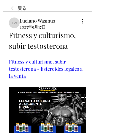
戻る
Luciano Wasmus
Luciano Wasmus
2023年9月17日
Fitness y culturismo, 
subir testosterona
Fitness y culturismo, subir 
testosterona - Esteroides legales a 
la venta