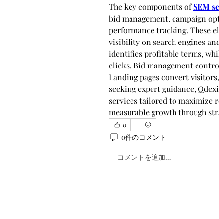
The key components of 
SEM se
bid management, campaign opti
performance tracking. These el
visibility on search engines and
identifies profitable terms, wh
clicks. Bid management control
Landing pages convert visitors,
seeking expert guidance, Qdex
services tailored to maximize r
measurable growth through str
0
0件のコメント
コメントを追加…