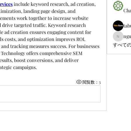
rvices
 include keyword research, ad creation, 
Cha
mization, landing page design, and 
ements work together to increase website 
 drive targeted traffic. Keyword research 
tab
ile ad creation ensures engaging content for 
ngu
s costs, and optimization improves ROI. 
nguyenb
すべての
 and tracking measures success. For businesses 
i Technology offers comprehensive SEM 
esults, boost conversions, and deliver 
ategic campaigns.
閲覧数：3