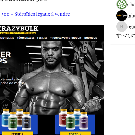
Cha
 500 - Stéroïdes légaux à vendre
tab
ngu
nguyenb
すべての