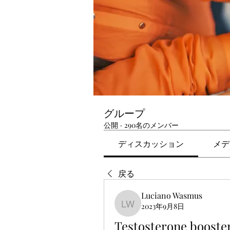
グループ
公開
·
290名のメンバー
ディスカッション
メデ
戻る
Luciano Wasmus
2023年9月8日
Luciano Wasmus
Testosterone booste