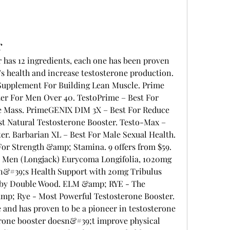
r
 has 12 ingredients, each one has been proven 
’s health and increase testosterone production. 
Supplement For Building Lean Muscle. Prime 
er For Men Over 40. TestoPrime – Best For 
 Mass. PrimeGENIX DIM 3X – Best For Reduce 
st Natural Testosterone Booster. Testo-Max – 
er. Barbarian XL – Best For Male Sexual Health. 
r Strength &amp; Stamina. 9 offers from $59. 
or Men (Longjack) Eurycoma Longifolia, 1020mg 
n&#39;s Health Support with 20mg Tribulus 
) by Double Wood. ELM &amp; RYE - The 
p; Rye - Most Powerful Testosterone Booster. 
 and has proven to be a pioneer in testosterone 
erone booster doesn&#39;t improve physical 