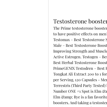
Testosterone booste
The Prime testosterone booster
to have positive effects on men
Testomax – Best Testosterone 
Male – Best Testosterone Boost
Improving Strength and Muscle
Active Estrogen. Testogen – Be
Best Herbal Testosterone Boost
PrimeGENIX Testodren – Best Fo
Tongkat Ali Extract 200 to 1 f
per Serving, 120 Capsules - Me
Terrestris (Third Party Tested
Number ONE #1 Spot is Elm &am
Elm &amp; Rye is a fan favorite
boosters. And taking a testost