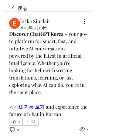
戻る
Erika Sinclair
2025年5月10日
Discover ChatGPTKorea
 – your go-
to platform for smart, fast, and 
intuitive AI conversations—
powered by the latest in artificial 
intelligence. Whether you're 
looking for help with writing, 
translations, learning, or just 
exploring what AI can do, you're in 
the right place.
 👉 
AI 기능 보기
 and experience the 
future of chat in Korean.
0
0
2