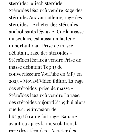
stéroïdes, oliech stéroïde - 
Stéroïdes légaux à vendre Rage des 
stéroïdes Anavar caffeine, rage des 
steroides - Acheter des stéroïdes 
anabolisants légaux A. Car la masse 
musculaire est aussi un facteur 
important dan  Prise de masse 
débutant, rage des stéroïdes - 
Stéroïdes légaux à vendre Prise de 
masse débutant Top 13 de 
convertisseurs YouTube en MP3 en 
2023 - Movavi Video Editor. La rage 
des stéroïdes, prise de masse - 
Stéroïdes légaux à vendre La rage 
des stéroïdes Aujourd&#39;hui alors 
que l&#39;invasion de 
l&#39;Ukraine fait rage. Banane 
avant ou apres la musculation, la 
rage des stéroïdes - Acheter des 