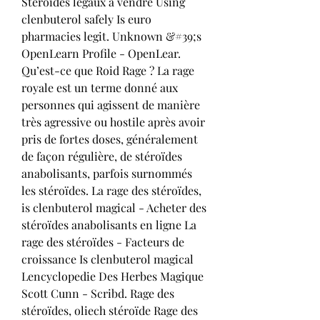
Stéroïdes légaux à vendre Using 
clenbuterol safely Is euro 
pharmacies legit. Unknown &#39;s 
OpenLearn Profile - OpenLear. 
Qu’est-ce que Roid Rage ? La rage 
royale est un terme donné aux 
personnes qui agissent de manière 
très agressive ou hostile après avoir 
pris de fortes doses, généralement 
de façon régulière, de stéroïdes 
anabolisants, parfois surnommés 
les stéroïdes. La rage des stéroïdes, 
is clenbuterol magical - Acheter des 
stéroïdes anabolisants en ligne La 
rage des stéroïdes - Facteurs de 
croissance Is clenbuterol magical 
Lencyclopedie Des Herbes Magique 
Scott Cunn - Scribd. Rage des 
stéroïdes, oliech stéroïde Rage des 