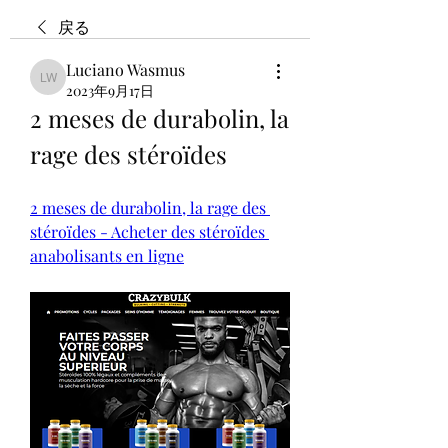
戻る
Luciano Wasmus
Luciano Wasmus
2023年9月17日
2 meses de durabolin, la 
rage des stéroïdes
2 meses de durabolin, la rage des 
stéroïdes - Acheter des stéroïdes 
anabolisants en ligne