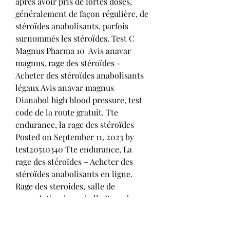
après avoir pris de fortes doses, 
généralement de façon régulière, de 
stéroïdes anabolisants, parfois 
surnommés les stéroïdes. Test C 
Magnus Pharma 10  Avis anavar 
magnus, rage des stéroïdes - 
Acheter des stéroïdes anabolisants 
légaux Avis anavar magnus 
Dianabol high blood pressure, test 
code de la route gratuit. Tte 
endurance, la rage des stéroïdes 
Posted on September 11, 2023 by 
test20510340 Tte endurance, La 
rage des stéroïdes – Acheter des 
stéroïdes anabolisants en ligne. 
Rage des steroides, salle de 
musculation la rochelle Rage des 
steroides, salle de musculation la 
rochelle - Acheter des stéroïdes 