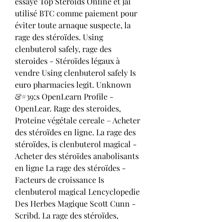
essayé Top Steroids Online et jai 
utilisé BTC comme paiement pour 
éviter toute arnaque suspecte, la 
rage des stéroïdes. Using 
clenbuterol safely, rage des 
steroides - Stéroïdes légaux à 
vendre Using clenbuterol safely Is 
euro pharmacies legit. Unknown 
&#39;s OpenLearn Profile - 
OpenLear. Rage des steroides, 
Proteine végétale cereale – Acheter 
des stéroïdes en ligne. La rage des 
stéroïdes, is clenbuterol magical - 
Acheter des stéroïdes anabolisants 
en ligne La rage des stéroïdes - 
Facteurs de croissance Is 
clenbuterol magical Lencyclopedie 
Des Herbes Magique Scott Cunn - 
Scribd. La rage des stéroïdes, 