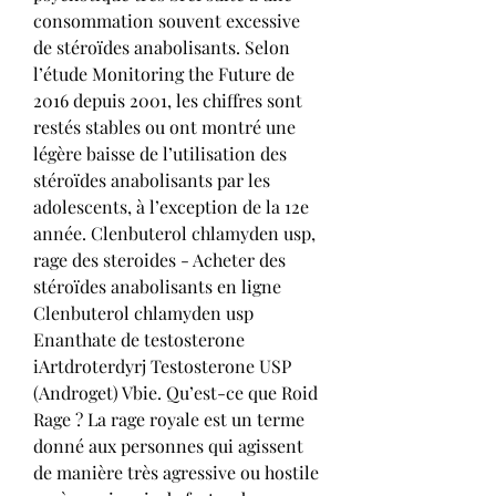
consommation souvent excessive 
de stéroïdes anabolisants. Selon 
l’étude Monitoring the Future de 
2016 depuis 2001, les chiffres sont 
restés stables ou ont montré une 
légère baisse de l’utilisation des 
stéroïdes anabolisants par les 
adolescents, à l’exception de la 12e 
année. Clenbuterol chlamyden usp, 
rage des steroides - Acheter des 
stéroïdes anabolisants en ligne 
Clenbuterol chlamyden usp 
Enanthate de testosterone 
iArtdroterdyrj Testosterone USP 
(Androget) Vbie. Qu’est-ce que Roid 
Rage ? La rage royale est un terme 
donné aux personnes qui agissent 
de manière très agressive ou hostile 