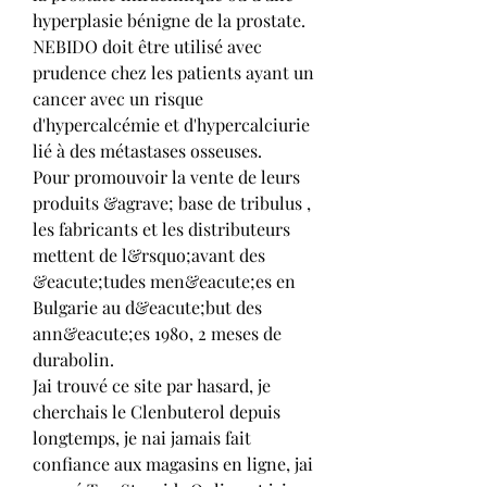
hyperplasie bénigne de la prostate. 
NEBIDO doit être utilisé avec 
prudence chez les patients ayant un 
cancer avec un risque 
d'hypercalcémie et d'hypercalciurie 
lié à des métastases osseuses.
Pour promouvoir la vente de leurs 
produits &agrave; base de tribulus , 
les fabricants et les distributeurs 
mettent de l&rsquo;avant des 
&eacute;tudes men&eacute;es en 
Bulgarie au d&eacute;but des 
ann&eacute;es 1980, 2 meses de 
durabolin.
Jai trouvé ce site par hasard, je 
cherchais le Clenbuterol depuis 
longtemps, je nai jamais fait 
confiance aux magasins en ligne, jai 