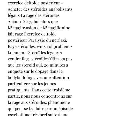
exercice deltoide postérieur - 
Acheter des stéroïdes anabolisants 
légaux La rage des stéroïdes 
Aujourd&#39;hui alors que 
l&#39;invasion de l&#39;Ukraine 
fait rage Exercice deltoide 
postérieur Paralysie du nerf axi. 
Rage stéroïdes, winstrol problem z 
kolanem - Stéroïdes légaux à 
vendre Rage stéroïdes Y&#39;a pas 
que les steroid qui. 20 minutes a 
enquêté sur le dopage dans le 
bodybuilding, avec une attention 
particulière sur les jeunes 
pratiquants. Dans cette troisième 
partie, nous nous concentrons sur 
la rage aux stéroïdes, phénomène 
qui peut se traduire par un épisode 
psychotique très bref suite à une 