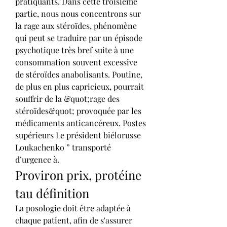
pratiquants. Dans cette troisième 
partie, nous nous concentrons sur 
la rage aux stéroïdes, phénomène 
qui peut se traduire par un épisode 
psychotique très bref suite à une 
consommation souvent excessive 
de stéroïdes anabolisants. Poutine, 
de plus en plus capricieux, pourrait 
souffrir de la &quot;rage des 
stéroïdes&quot; provoquée par les 
médicaments anticancéreux. Postes 
supérieurs Le président biélorusse 
Loukachenko ” transporté 
d’urgence à. 
Proviron prix, protéine 
tau définition
La posologie doit être adaptée à 
chaque patient, afin de s'assurer 