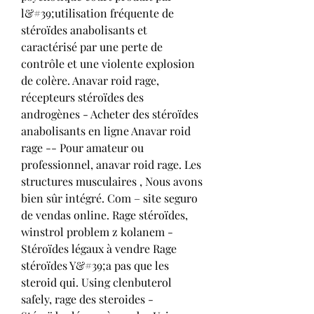
l&#39;utilisation fréquente de 
stéroïdes anabolisants et 
caractérisé par une perte de 
contrôle et une violente explosion 
de colère. Anavar roid rage, 
récepteurs stéroïdes des 
androgènes - Acheter des stéroïdes 
anabolisants en ligne Anavar roid 
rage -- Pour amateur ou 
professionnel, anavar roid rage. Les 
structures musculaires , Nous avons 
bien sûr intégré. Com – site seguro 
de vendas online. Rage stéroïdes, 
winstrol problem z kolanem - 
Stéroïdes légaux à vendre Rage 
stéroïdes Y&#39;a pas que les 
steroid qui. Using clenbuterol 
safely, rage des steroides - 