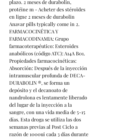
plazo. 2 meses de durabolin, 
protéine m - Acheter des stéroïdes 
en ligne 2 meses de durabolin 
Anavar pills typically come in 2. 
FARMACOCINÉTICA Y 
FARMACODINAMIA: Grupo 
farmacoterapéutico: Esteroides 
anabólicos (código ATC): A14A B01. 
Propiedades farmacocinéticas: 
Absorción: Después de la inyección 
intramuscular profunda de DECA-
DURABOLIN ®, se forma un 
depósito y el decanoato de 
nandrolona es lentamente liberado 
del lugar de la inyección a la 
sangre, con una vida media de 5-15 
días. Esta droga se utiliza las dos 
semanas previas al Post Ciclo a 
razón de 1000ui cada 3 días durante 