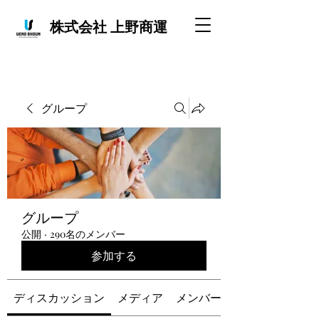
株式会社 上野商運
グループ
グループ
公開
·
290名のメンバー
参加する
ディスカッション
メディア
メンバー