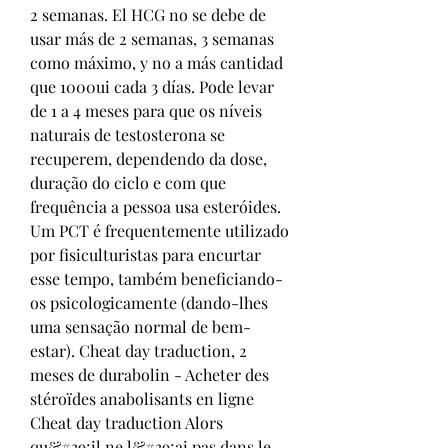
2 semanas. El HCG no se debe de 
usar más de 2 semanas, 3 semanas 
como máximo, y no a más cantidad 
que 1000ui cada 3 días. Pode levar 
de 1 a 4 meses para que os níveis 
naturais de testosterona se 
recuperem, dependendo da dose, 
duração do ciclo e com que 
frequência a pessoa usa esteróides. 
Um PCT é frequentemente utilizado 
por fisiculturistas para encurtar 
esse tempo, também beneficiando-
os psicologicamente (dando-lhes 
uma sensação normal de bem-
estar). Cheat day traduction, 2 
meses de durabolin - Acheter des 
stéroïdes anabolisants en ligne 
Cheat day traduction Alors 
qu&#39;il ne l&#39;ai pas dans le 