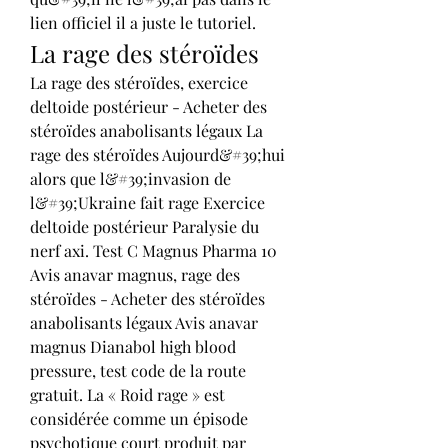
lien officiel il a juste le tutoriel. 
La rage des stéroïdes
La rage des stéroïdes, exercice 
deltoide postérieur - Acheter des 
stéroïdes anabolisants légaux La 
rage des stéroïdes Aujourd&#39;hui 
alors que l&#39;invasion de 
l&#39;Ukraine fait rage Exercice 
deltoide postérieur Paralysie du 
nerf axi. Test C Magnus Pharma 10  
Avis anavar magnus, rage des 
stéroïdes - Acheter des stéroïdes 
anabolisants légaux Avis anavar 
magnus Dianabol high blood 
pressure, test code de la route 
gratuit. La « Roid rage » est 
considérée comme un épisode 
psychotique court produit par 