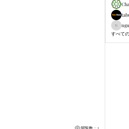
Cha
tab
ngu
nguyenb
すべての
閲覧数：2