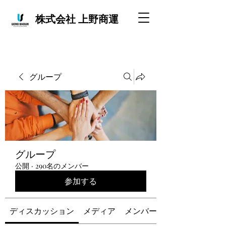
株式会社 上野商運
グループ
グループ
公開
·
290名のメンバー
参加する
ディスカッション
メディア
メンバー