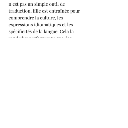
n’est pas un simple outil de 
traduction. Elle est entraînée pour 
comprendre la culture, les 
expressions idiomatiques et les 
spécificités de la langue. Cela la 
rend plus performante que des 
traducteurs automatiques 
classiques ou des modèles non 
francophones.
L’Avenir de ChatGPT 
en Français
L’essor des outils IA en français ne 
fait que commencer. On s’attend à 
une intégration encore plus 
poussée dans l’éducation, les 
services publics et les entreprises 