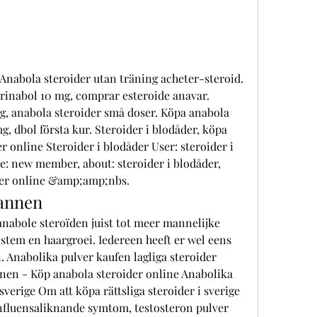
Anabola steroider utan träning acheter-steroid. 
rinabol 10 mg, comprar esteroide anavar. 
g, anabola steroider små doser. Köpa anabola 
g, dbol första kur. Steroider i blodåder, köpa 
 online Steroider i blodåder User: steroider i 
le: new member, about: steroider i blodåder, 
der online &amp;amp;nbs. 
annen
tem en haargroei. Iedereen heeft er wel eens 
 Anabolika pulver kaufen lagliga steroider 
en - Köp anabola steroider online Anabolika 
sverige Om att köpa rättsliga steroider i sverige 
nfluensaliknande symtom, testosteron pulver 