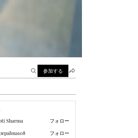
参加する
ー
pti Sharma
フォロー
ipepalma108
フォロー
alma108