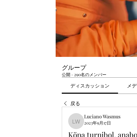
グループ
公開
·
290名のメンバー
ディスカッション
メデ
戻る
Luciano Wasmus
2023年9月17日
Luciano Wasmus
Köpa turnibol, anab