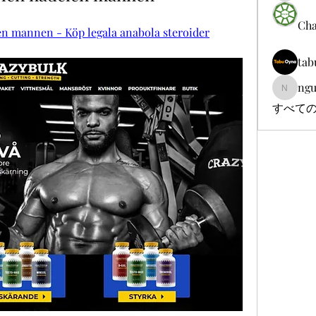
Cha
en mannen - Köp legala anabola steroider
tab
ngu
nguyenb
すべての