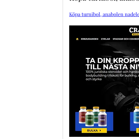
Köpa turnibol, anabolen nadel