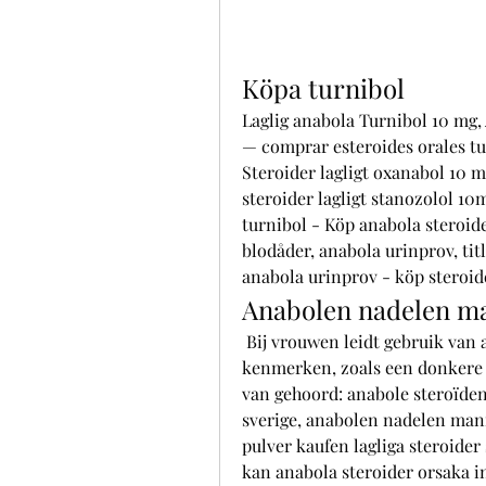
Köpa turnibol
Laglig anabola Turnibol 10 mg, 
— comprar esteroides orales tu
Steroider lagligt oxanabol 10 m
steroider lagligt stanozolol 10m
turnibol - Köp anabola steroider
blodåder, anabola urinprov, tit
anabola urinprov - köp steroi
Anabolen nadelen m
 Bij vrouwen leidt gebruik van anabole steroïden juist tot meer mannelijke 
kenmerken, zoals een donkere s
van gehoord: anabole steroïden.
sverige, anabolen nadelen mann
pulver kaufen lagliga steroider 
kan anabola steroider orsaka i