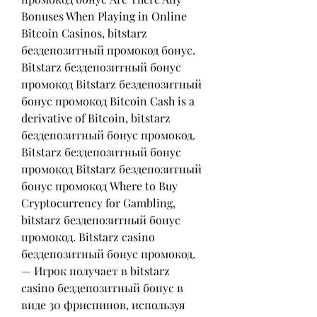
Bonuses When Playing in Online 
Bitcoin Casinos, bitstarz 
бездепозитный промокод бонус. 
Bitstarz бездепозитный бонус 
промокод Bitstarz бездепозитный 
бонус промокод Bitcoin Cash is a 
derivative of Bitcoin, bitstarz 
бездепозитный бонус промокод. 
Bitstarz бездепозитный бонус 
промокод Bitstarz бездепозитный 
бонус промокод Where to Buy 
Cryptocurrency for Gambling, 
bitstarz бездепозитный бонус 
промокод. Bitstarz casino 
бездепозитный бонус промокод. 
— Игрок получает в bitstarz 
casino бездепозитный бонус в 
виде 30 фриспинов, используя 