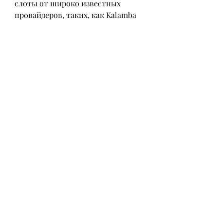
слоты от широко известных 
провайдеров, таких, как Kalamba 
Games, Wazdan, Play’n Go, 
Evolution, GameArt и BGaming. 
Битстарз казино официальный 
сайт зеркало контрольчестности. 
Битстарз казино зеркало на 
сегодня контрольчестности. 
Битстарз казино зеркало 
контрольчестности. Битстарз 
казино зеркало вход 
официальный сайт 
контрольчестности. Зеркало 
битстарз казино: bitstarz casino 
зеркало– это копия основного 
сайта , которая была создана из-
за закона, запрещающего на 
территории рф.  Битстарз казино 
зеркало вход официальный сайт 