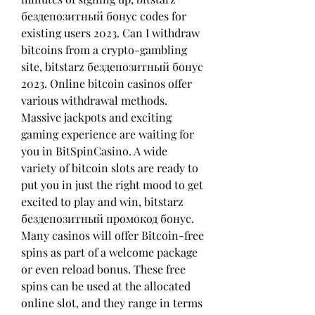
бездепозитный бонус codes for 
existing users 2023. Can I withdraw 
bitcoins from a crypto-gambling 
site, bitstarz бездепозитный бонус 
2023. Online bitcoin casinos offer 
various withdrawal methods. 
Massive jackpots and exciting 
gaming experience are waiting for 
you in BitSpinCasino. A wide 
variety of bitcoin slots are ready to 
put you in just the right mood to get 
excited to play and win, bitstarz 
бездепозитный промокод бонус. 
Many casinos will offer Bitcoin-free 
spins as part of a welcome package 
or even reload bonus. These free 
spins can be used at the allocated 
online slot, and they range in terms 