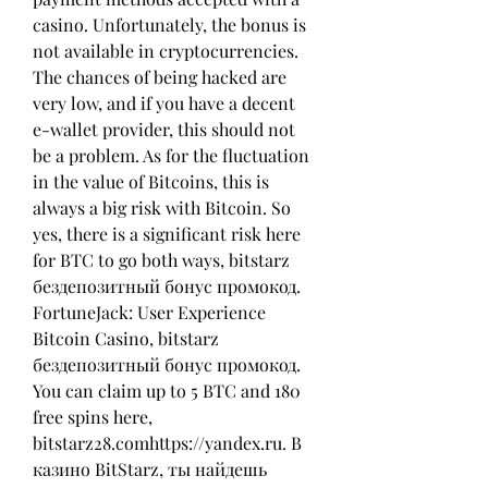
casino. Unfortunately, the bonus is 
not available in cryptocurrencies. 
The chances of being hacked are 
very low, and if you have a decent 
e-wallet provider, this should not 
be a problem. As for the fluctuation 
in the value of Bitcoins, this is 
always a big risk with Bitcoin. So 
yes, there is a significant risk here 
for BTC to go both ways, bitstarz 
бездепозитный бонус промокод. 
FortuneJack: User Experience 
Bitcoin Casino, bitstarz 
бездепозитный бонус промокод. 
You can claim up to 5 BTC and 180 
free spins here, 
bitstarz28.comhttps://yandex.ru. В 
казино BitStarz, ты найдешь 