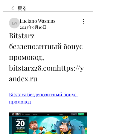
戻る
Luciano Wasmus
Luciano Wasmus
2023年9月10日
Bitstarz 
бездепозитный бонус 
промокод, 
bitstarz28.comhttps://y
andex.ru
Bitstarz бездепозитный бонус 
промокод