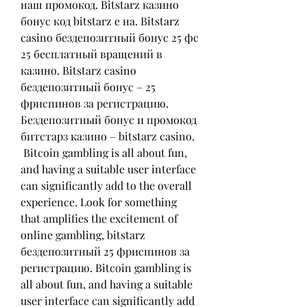
наш промокод. Bitstarz казино 
бонус код bitstarz е на. Bitstarz 
casino бездепозитный бонус 25 фс 
25 бесплатный вращений в 
казино. Bitstarz casino 
бездепозитный бонус – 25 
фриспинов за регистрацию. 
Бездепозитный бонус и промокод 
битстарз казино – bitstarz casino. 
 Bitcoin gambling is all about fun, 
and having a suitable user interface 
can significantly add to the overall 
experience. Look for something 
that amplifies the excitement of 
online gambling, bitstarz 
бездепозитный 25 фриспинов за 
регистрацию. Bitcoin gambling is 
all about fun, and having a suitable 
user interface can significantly add 