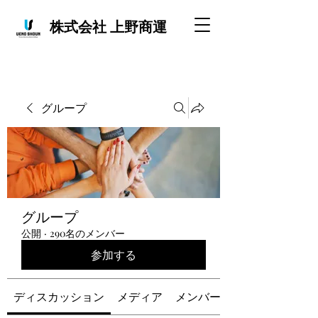
株式会社 上野商運
グループ
グループ
公開
·
290名のメンバー
参加する
ディスカッション
メディア
メンバー