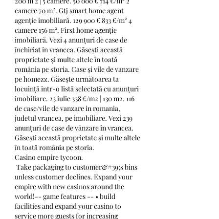
200 m 2 | 5 camere. 50 000 € 714 €/m² 2 
camere 70 m². Gtj smart home agent 
agenție imobiliară. 129 900 € 833 €/m² 4 
camere 156 m². First home agenție 
imobiliară. Vezi 4 anunțuri de case de 
închiriat în vrancea. Găsești această 
proprietate și multe altele în toată 
românia pe storia. Case și vile de vanzare 
pe homezz. Găsește următoarea ta 
locuință intr-o listă selectată cu anunțuri 
imobiliare. 23 iulie 338 €/m2 | 130 m2. 116 
de case/vile de vanzare in romania, 
judetul vrancea, pe imobiliare. Vezi 239 
anunțuri de case de vânzare în vrancea. 
Găsești această proprietate și multe altele 
în toată românia pe storia. 
Casino empire tycoon.
 Take packaging to customer&#39;s bins 
unless customer declines. Expand your 
empire with new casinos around the 
world!-- game features -- • build 
facilities and expand your casino to 
service more guests for increasing 