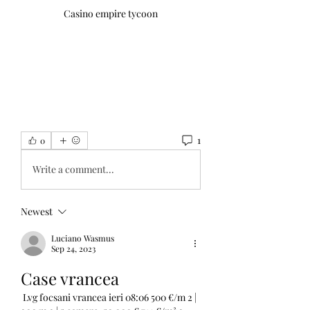
Casino empire tycoon
1
0
Write a comment...
Newest
Luciano Wasmus
Sep 24, 2023
Case vrancea
 Lvg focsani vrancea ieri 08:06 500 €/m 2 | 