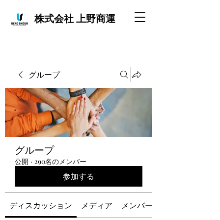
株式会社 上野商運
グループ
グループ
公開
·
290名のメンバー
参加する
ディスカッション
メディア
メンバー