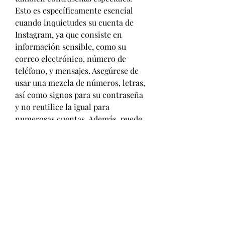
Esto es específicamente esencial 
cuando inquietudes su cuenta de 
Instagram, ya que consiste en  
información sensible, como su 
correo electrónico, número de 
teléfono, y mensajes. Asegúrese de 
usar una mezcla de números, letras, 
así como signos para su contraseña 
y no reutilice la igual para 
numerosas cuentas. Además, puede 
habilitar la verificación de dos 
factores en su cuenta de Instagram, 
que ofrece una  capa adicional de 
protección al solicitar un código 
para enviar a su correo electrónico 
o  número de teléfono.
Una método adicional para 