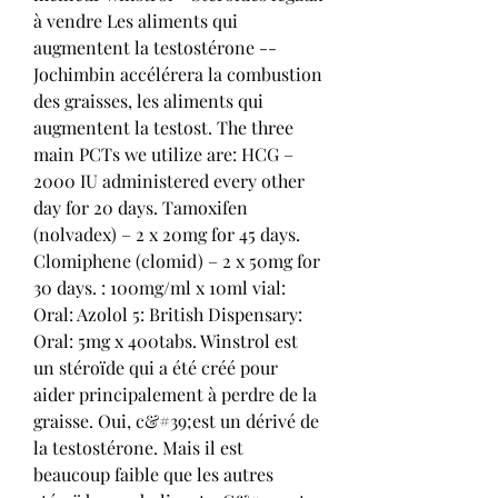
à vendre Les aliments qui 
augmentent la testostérone -- 
Jochimbin accélérera la combustion 
des graisses, les aliments qui 
augmentent la testost. The three 
main PCTs we utilize are: HCG – 
2000 IU administered every other 
day for 20 days. Tamoxifen 
(nolvadex) – 2 x 20mg for 45 days. 
Clomiphene (clomid) – 2 x 50mg for 
30 days. : 100mg/ml x 10ml vial: 
Oral: Azolol 5: British Dispensary: 
Oral: 5mg x 400tabs. Winstrol est 
un stéroïde qui a été créé pour 
aider principalement à perdre de la 
graisse. Oui, c&#39;est un dérivé de 
la testostérone. Mais il est 
beaucoup faible que les autres 