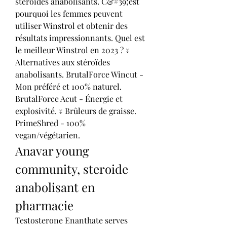
stéroïdes anabolisants. C&#39;est 
pourquoi les femmes peuvent 
utiliser Winstrol et obtenir des 
résultats impressionnants. Quel est 
le meilleur Winstrol en 2023 ? ↓ 
Alternatives aux stéroïdes 
anabolisants. BrutalForce Wincut - 
Mon préféré et 100% naturel. 
BrutalForce Acut - Énergie et 
explosivité. ↓ Brûleurs de graisse. 
PrimeShred - 100% 
vegan/végétarien. 
Anavar young 
community, steroide 
anabolisant en 
pharmacie
Testosterone Enanthate serves 