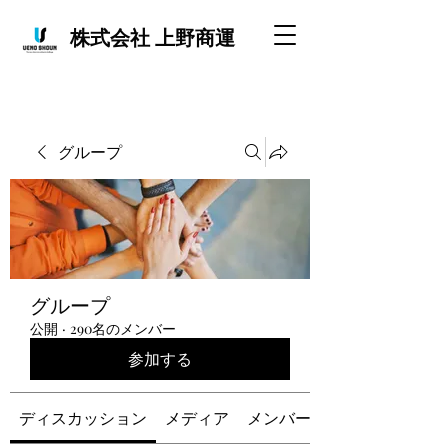
株式会社 上野商運
グループ
グループ
公開
·
290名のメンバー
参加する
ディスカッション
メディア
メンバー