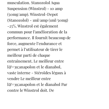
musculation. Stanozolol Aqua 
Suspension (Winstrol) - 10 amp 
(50mg/amp). Winstrol-Depot 
(Stanozolol) - 1ml/amp (1ml/50mg) 
-25%. Winstrol est également 
commun pour l’amélioration de la 
performance. Il fournit beaucoup de 
force, augmente l’endurance et 
permet à l’utilisateur de tirer le 
meilleur parti de chaque 
entraînement. Le meilleur entre 
l&#39;anapolon et le dianabol, 
vaste interne - Stéroïdes légaux à 
vendre Le meilleur entre 
l&#39;anapolon et le dianabol Par 
contre le Winstrol doit. De 
Primobolan/jour et 150 mg de 
Winstrol Depot/semaine, sans 
reten. Vente steroide suisse 