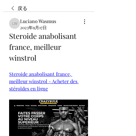
戻る
Luciano Wasmus
Luciano Wasmus
2023年9月17日
Steroide anabolisant 
france, meilleur 
winstrol
Steroide anabolisant france, 
meilleur winstrol - Acheter des 
stéroïdes en ligne