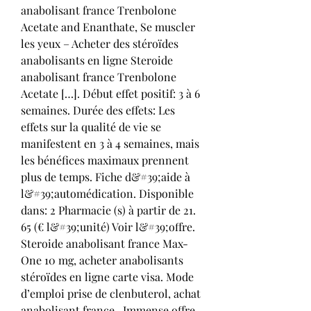
anabolisant france Trenbolone 
Acetate and Enanthate, Se muscler 
les yeux – Acheter des stéroïdes 
anabolisants en ligne Steroide 
anabolisant france Trenbolone 
Acetate […]. Début effet positif: 3 à 6 
semaines. Durée des effets: Les 
effets sur la qualité de vie se 
manifestent en 3 à 4 semaines, mais 
les bénéfices maximaux prennent 
plus de temps. Fiche d&#39;aide à 
l&#39;automédication. Disponible 
dans: 2 Pharmacie (s) à partir de 21. 
65 (€ l&#39;unité) Voir l&#39;offre. 
Steroide anabolisant france Max-
One 10 mg, acheter anabolisants 
stéroïdes en ligne carte visa. Mode 
d’emploi prise de clenbuterol, achat 
anabolisant france,. Immense offre 