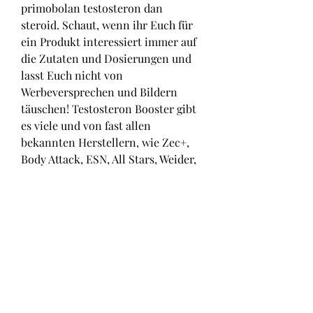
primobolan testosteron dan 
steroid. Schaut, wenn ihr Euch für 
ein Produkt interessiert immer auf 
die Zutaten und Dosierungen und 
lasst Euch nicht von 
Werbeversprechen und Bildern 
täuschen! Testosteron Booster gibt 
es viele und von fast allen 
bekannten Herstellern, wie Zec+, 
Body Attack, ESN, All Stars, Weider, 
Scitec und auch von weniger 
bekannten Herstellern, wie die 
Testosteronbooster von Ciavil, 
Testoplex, Gen, Goldfield, etc, 
steroide anabolisant pilule 
anabolika spritze kaufen.
Steroide anabolisant pharmacie 
testosteron tabletten bestellen, 