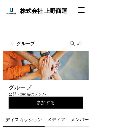
株式会社 上野商運
グループ
グループ
公開
·
290名のメンバー
参加する
ディスカッション
メディア
メンバー