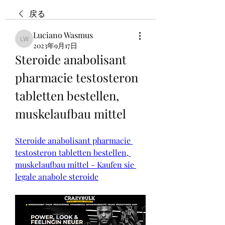
戻る
Luciano Wasmus
Luciano Wasmus
2023年9月17日
Steroide anabolisant 
pharmacie testosteron 
tabletten bestellen, 
muskelaufbau mittel
Steroide anabolisant pharmacie 
testosteron tabletten bestellen, 
muskelaufbau mittel - Kaufen sie 
legale anabole steroide