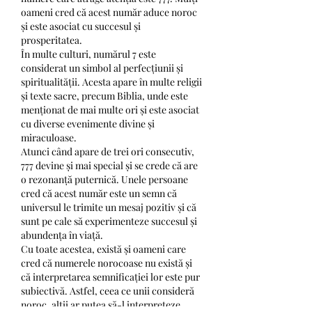
oameni cred că acest număr aduce noroc 
și este asociat cu succesul și 
prosperitatea.
În multe culturi, numărul 7 este 
considerat un simbol al perfecțiunii și 
spiritualității. Acesta apare în multe religii 
și texte sacre, precum Biblia, unde este 
menționat de mai multe ori și este asociat 
cu diverse evenimente divine și 
miraculoase.
Atunci când apare de trei ori consecutiv, 
777 devine și mai special și se crede că are 
o rezonanță puternică. Unele persoane 
cred că acest număr este un semn că 
universul le trimite un mesaj pozitiv și că 
sunt pe cale să experimenteze succesul și 
abundența în viață.
Cu toate acestea, există și oameni care 
cred că numerele norocoase nu există și 
că interpretarea semnificației lor este pur 
subiectivă. Astfel, ceea ce unii consideră 
noroc, alții ar putea să-l interpreteze 