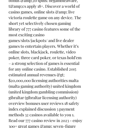
bonus &amp;20 spins! begambleaware, 
t&amp;cs apply 18+. Discover a world of 
casino games, online slots &amp; live 
victoria roulette game on any device. The 
short yet selectively chosen gaming 
library of 777 casino features some of the 
most exciting casino 
games/slots/jackpots/ and live dealer 
games to entertain players. Whether it’s 
online slots, blackjack, roulette, video 
poker, three card poker, or texas hold’em 
– a strong selection of games is essential 
for any online casino. Established 2015 
estimated annual revenues &gt; 
$20,000,000 licensing authorities malta 
(malta gaming authority) united kingdom 
(united kingdom gambling commission) 
gibraltar (gibraltar licensing authority) 
overview bonuses user reviews 18 safety 
index explained discussion 3 payment 
methods 32 casinos available to you 1. 
Read our 777 casino review in 2023 - enjoy 
300+ great games &amp; seven-figure 