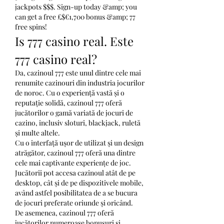
jackpots $$$. Sign-up today &amp; you 
can get a free £$€1,700 bonus &amp; 77 
free spins! 
Is 777 casino real. Este 
777 casino real?
Da, cazinoul 777 este unul dintre cele mai 
renumite cazinouri din industria jocurilor 
de noroc. Cu o experiență vastă și o 
reputație solidă, cazinoul 777 oferă 
jucătorilor o gamă variată de jocuri de 
cazino, inclusiv sloturi, blackjack, ruletă 
și multe altele.
Cu o interfață ușor de utilizat și un design 
atrăgător, cazinoul 777 oferă una dintre 
cele mai captivante experiențe de joc. 
Jucătorii pot accesa cazinoul atât de pe 
desktop, cât și de pe dispozitivele mobile, 
având astfel posibilitatea de a se bucura 
de jocuri preferate oriunde și oricând.
De asemenea, cazinoul 777 oferă 
jucătorilor numeroase bonusuri și 